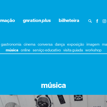
rmação
gnration
plus
bilheteira
gastronomia
cinema
conversa
dança
exposição
imagem
ma
música
online
serviço educativo
visita guiada
workshop
música