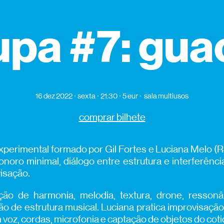
upa #7: gua
16 dez 2022
sexta
21:30
5 eur
sala multiusos
comprar bilhete
perimental formado por Gil Fortes e Luciana Melo (
noro minimal, diálogo entre estrutura e interferênc
visação.
ção de harmonia, melodia, textura, drone, ressonân
 de estrutura musical. Luciana pratica improvisação 
voz, cordas, microfonia e captação de objetos do coti