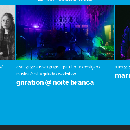
 /
4 set 2026
a 6 set 2026
gratuito
exposição /
4 set 2
mari
música / visita guiada / workshop
gnration @ noite branca