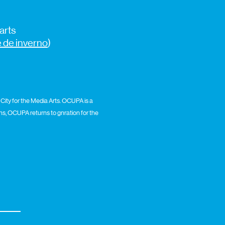
arts
e de inverno
)
ity for the Media Arts. OCUPA is a
ons, OCUPA returns to gnration for the