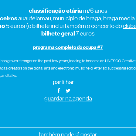
classificação etária
m/6 anos
ceiros
auaufeiomau, município de braga, braga media 
rio
5 euros (o bilhete incluí também o concerto do
club
bilhete geral
7 euros
programa completo do ocupa #7
e has grown stronger on the past few years, leading to become an UNESCO Creative C
’s creators on the digital arts and electronic music field. After six successful editi
 and talks.
partilhar
guardar na agenda
também poderá gostar