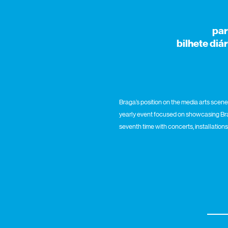
par
bilhete diá
Braga’s position on the media arts scen
yearly event focused on showcasing Braga
seventh time with concerts, installations,