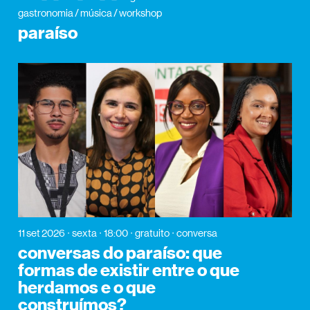
gastronomia / música / workshop
paraíso
11 set 2026
sexta
18:00
gratuito
conversa
conversas do paraíso: que
formas de existir entre o que
herdamos e o que
construímos?