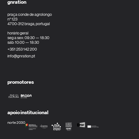
gnration
praça conde de agrolongo
n° 123
4700-312 braga, portugal
horário geral
seg a sex: 09:30 — 18:30
sáb: 10:00 — 18:30
+351 253 142 200
info@gnration.pt
promotores
apoio institucional
norte 2030