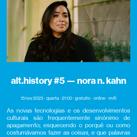
alt.history #5 — nora n. kahn
15 nov 2023
quarta
21:00
gratuito
online
m/6
As novas tecnologias e os desenvolvimentos
culturais são frequentemente sinónimo de
apagamento; esquecendo o porquê ou como
costumávamos fazer as coisas, e que palavras