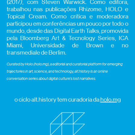
(2017
)
, com Steven Warwick. Como editora,
trabalhou nas publicações Rhizome, HOLO e
Topical Cream. Como crítica e moderadora
participou em conferências um pouco por todo o
mundo, desde das Digital Earth Talks, promovida
pela Bloomberg Art & Tecnology Series, ICA
Miami, Universidade de Brown e no
transmediale de Berlim.
Curated by Holo (holo.mg), a editorial and curatorial platform for emerging
trajectories in art, science, and technology, alt.history is an online
conversation series about digital culture’s lost narratives.
o ciclo alt.history tem curadoria da
holo.mg