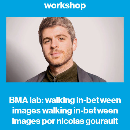
workshop
BMA lab: walking in-between
images walking in-between
images por nicolas gourault