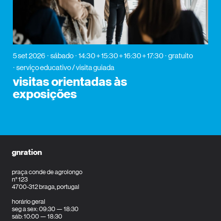
5 set 2026
sábado
14:30 + 15:30 + 16:30 + 17:30
gratuito
serviço educativo / visita guiada
visitas orientadas às
exposições
gnration
praça conde de agrolongo
n° 123
4700-312 braga, portugal
horário geral
seg a sex: 09:30 — 18:30
sáb: 10:00 — 18:30