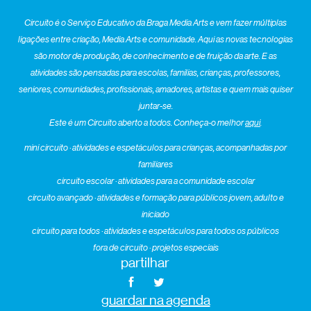
Circuito é o Serviço Educativo da Braga Media Arts e vem fazer múltiplas
ligações entre criação, Media Arts e comunidade. Aqui as novas tecnologias
são motor de produção, de conhecimento e de fruição da arte. E as
atividades são pensadas para escolas, famílias, crianças, professores,
seniores, comunidades, profissionais, amadores, artistas e quem mais quiser
juntar-se.
Este é um Circuito aberto a todos. Conheça-o melhor
aqui
.
mini circuito · atividades e espetáculos para crianças, acompanhadas por
familiares
circuito escolar · atividades para a comunidade escolar
circuito avançado · atividades e formação para públicos jovem, adulto e
iniciado
circuito para todos · atividades e espetáculos para todos os públicos
fora de circuito · projetos especiais
partilhar
guardar na agenda