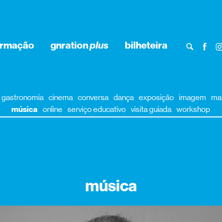
ormação
gnration
plus
bilheteira
gastronomia
cinema
conversa
dança
exposição
imagem
ma
música
online
serviço educativo
visita guiada
workshop
música