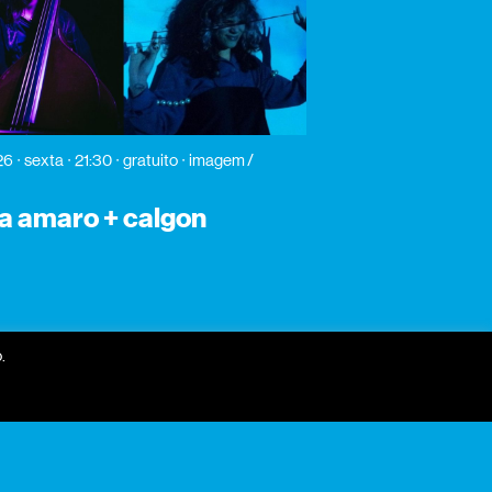
26
sexta
21:30
gratuito
imagem /
a amaro + calgon
.
receber newsletter?
nome