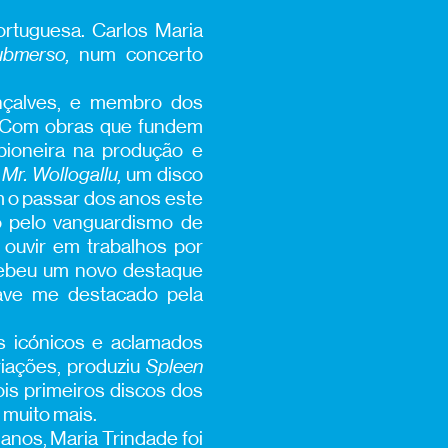
rtuguesa. Carlos Maria
Submerso,
num concerto
nçalves, e membro dos
. Com obras que fundem
 pioneira na produção e
a
Mr. Wollogallu,
um disco
m o passar dos anos este
do pelo vanguardismo de
 ouvir em trabalhos por
ebeu um novo destaque
wave me destacado pela
s icónicos e aclamados
riações, produziu
Spleen
ois primeiros discos dos
 muito mais.
anos, Maria Trindade foi