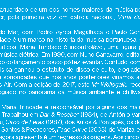
aguardado de um dos nomes maiores da música po
r, pela primeira vez em estreia nacional,
Vitral 
do Mar, com Pedro Ayres Magalhães e Paulo Go
dade é um marco na história da música portuguesa
sticos, Maria Trindade é incontrolável; uma figura
úsica elétrica. Em 1990, com Nuno Canavarro, edit
o do lançamento pouco pó fez levantar. Contudo, co
sica ganhou o estatuto de disco de culto, elogia
 sonoridades que nos anos posteriores viríamos a
 Air. Com a edição de 2017, este
Mr Wollogallu
rec
logiado no panorama da música ambiente e chill
 Maria Trindade é responsável por alguns dos mai
. Trabalhou em
Dar & Receber
(1984), de António Va
u,
Circo de Feras
(1987), dos Xutos & Pontapés, os d
s Santos & Pecadores,
Fado Curvo
(2003), de Mariza, e
agora apresenta é um regresso às origens. Aos cinco 