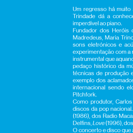
Um regresso há muito 
Trindade dá a conhece
imperdível ao piano.
Fundador dos Heróis 
Madredeus, Maria Trin
sons eletrónicos e acú
experimentação com a m
instrumental que aquand
pedaço histórico da mú
técnicas de produção e
exemplo dos aclamados
internacional sendo e
Pitchfork.
Como produtor, Carlos
discos da pop nacional
(1986), dos Radio Maca
Delfins,
Love
(1996), do
O concerto e disco que 