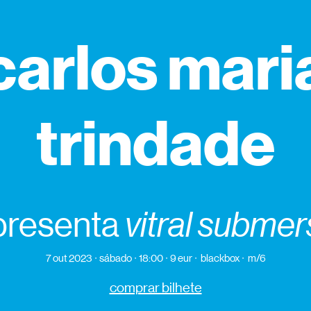
carlos mari
trindade
presenta
vitral subme
7 out 2023
sábado
18:00
9 eur
blackbox
m/6
comprar bilhete