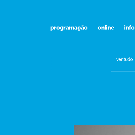
programação
online
inf
ver tudo