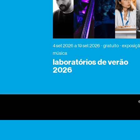
4 set 2026
a 19 set 2026
gratuito
exposiçã
música
laboratórios de verão
2026
gnration
praça conde de agrolongo
n° 123
4700-312 braga, portugal