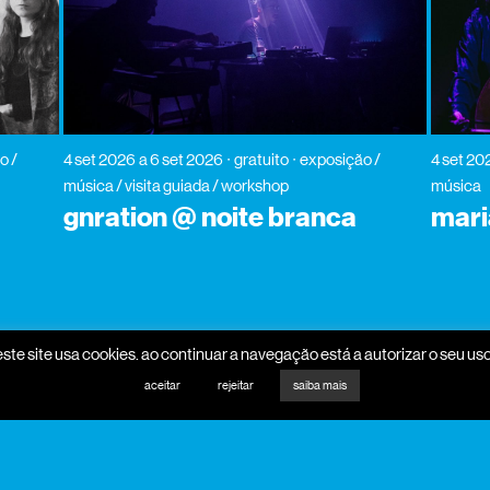
o /
4 set 2026
a 6 set 2026
gratuito
exposição /
4 set 20
música / visita guiada / workshop
música
gnration @ noite branca
mari
este site usa cookies. ao continuar a navegação está a autorizar o seu uso
aceitar
rejeitar
saiba mais
promotores
mecenas