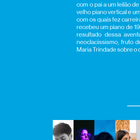
com o pai a um leilão d
velho piano vertical e u
com os quais fez carreir
recebeu um piano de 19
resultado dessa avent
neoclacissismo, fruto d
Maria Trindade sobre o 