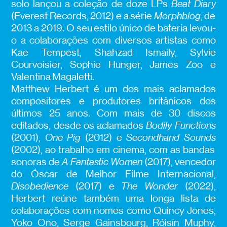
solo lançou a coleção de doze LPs
Beat Diary
(Everest Records, 2012) e a série
Morphblog
, de
2013 a 2019. O seu estilo único de bateria levou-
o a colaborações com diversos artistas como
Kae Tempest, Shahzad Ismaily, Sylvie
Courvoisier, Sophie Hunger, James Zoo e
Valentina Magaletti.
Matthew Herbert é um dos mais aclamados
compositores e produtores britânicos dos
últimos 25 anos. Com mais de 30 discos
editados, desde os aclamados
Bodily Functions
(2001),
One Pig
(2012) e
Secondhand Sounds
(2002), ao trabalho em cinema, com as bandas
sonoras de
A Fantastic Women
(2017), vencedor
do Óscar de Melhor Filme Internacional,
Disobedience
(2017) e
The Wonder
(2022),
Herbert reúne também uma longa lista de
colaborações com nomes como Quincy Jones,
Yoko Ono, Serge Gainsbourg, Róisín Muphy,