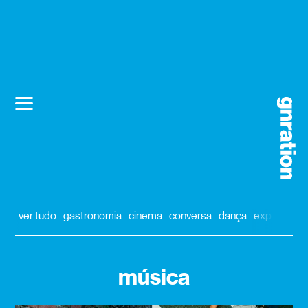
ver tudo
gastronomia
cinema
conversa
dança
exposição
música