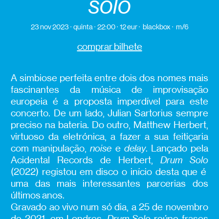
solo
23 nov 2023
quinta
22:00
12 eur
blackbox
m/6
comprar bilhete
A simbiose perfeita entre dois dos nomes mais
fascinantes da música de improvisação
europeia é a proposta imperdível para este
concerto. De um lado, Julian Sartorius sempre
preciso na bateria. Do outro, Matthew Herbert,
virtuoso da eletrónica, a fazer a sua feitiçaria
com manipulação,
noise
e
delay
. Lançado pela
Acidental Records de Herbert,
Drum Solo
(2022) registou em disco o início desta que é
uma das mais interessantes parcerias dos
últimos anos.
Gravado ao vivo num só dia, a 25 de novembro
de 2021, em Londres,
Drum Solo
reúne frases