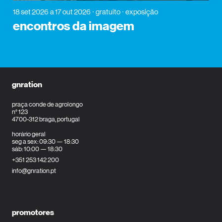
18 set 2026
a 17 out 2026
gratuito
exposição
encontros da imagem
gnration
praça conde de agrolongo
n° 123
4700-312 braga, portugal
horário geral
seg a sex: 09:30 — 18:30
sáb: 10:00 — 18:30
+351 253 142 200
info@gnration.pt
promotores