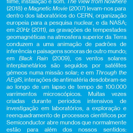
filme, instalação e som.
The View from Nowhere
(2018) e
Magnetic Movie
(2007) levam-nos para
dentro dos laboratórios do CERN, organização
europeia para a pesquisa nuclear, e da NASA;
em
20Hz
(2011), as gravações de tempestades
geomagnéticas na atmosfera superior da Terra
conduzem a uma animação de padrões de
inferência e paisagens sonoras de outro mundo;
em
Black Rain
(2009), os ventos solares
interplanetários são seguidos por satélites
gémeos numa missão solar; e em
Through the
AEgIS
, interações de antimatéria desdobram-se
ao longo de um lapso de tempo de 100.000
varrimentos microscópicos. Muitas vezes
criadas durante períodos intensivos de
investigação em laboratórios, a exploração e
reenquadramento de processos científicos por
Semiconductor abre mundos que normalmente
estão para além dos nossos sentidos: