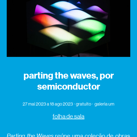
parting the waves, por
semiconductor
27 mai 2023
a 18 ago 2023
gratuito
galeria um
folha de sala
Parting the Waves
reúne uma coleção de obras