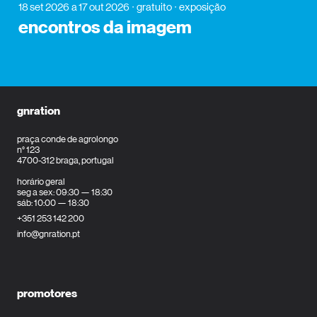
18 set 2026
a 17 out 2026
gratuito
exposição
encontros da imagem
gnration
praça conde de agrolongo
n° 123
4700-312 braga, portugal
horário geral
seg a sex: 09:30 — 18:30
sáb: 10:00 — 18:30
+351 253 142 200
info@gnration.pt
promotores