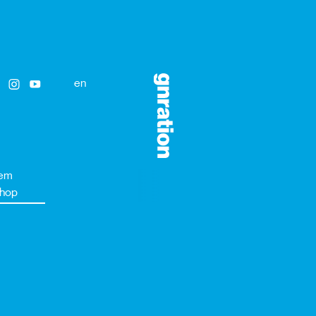
en
em
hop