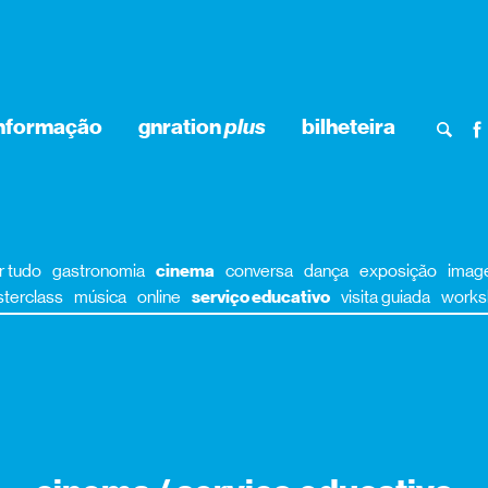
nformação
gnration
plus
bilheteira
r tudo
gastronomia
cinema
conversa
dança
exposição
imag
terclass
música
online
serviço educativo
visita guiada
works