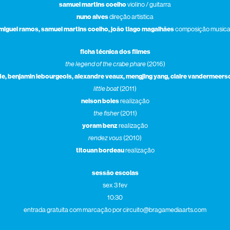
samuel martins coelho
violino / guitarra
nuno alves
direção artística
miguel ramos, samuel martins coelho, joão tiago magalhães
composição musica
ficha técnica dos filmes
the legend of the crabe phare
(2016)
e, benjamin lebourgeois, alexandre veaux, mengjing yang, claire vandermeers
little boat
(2011)
nelson boles
realização
the fisher
(2011)
yoram benz
realização
rendez vous
(2010)
titouan bordeau
realização
sessão escolas
sex 3 fev
10:30
entrada gratuita com marcação por circuito@bragamediaarts.com