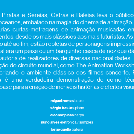
 Piratas e Sereias, Ostras e Baleias leva o públi
oceanos, embalado na magia do cinema de animação. 
rias curtas-metragens de animação musicadas e
ntos, desde os mais clássicos aos mais futuristas. As 
ico até ao fim, estão repletas de personagens impres
al era um peixe ou um barquinho casca de noz que dá
autoria de realizadores de diversas nacionalidades,
ção do circuito mundial, como The Animation Works
criando o ambiente clássico dos filmes-concerto, P
s é uma verdadeira demonstração de como técni
ase para a criação de incríveis histórias e efeitos visu
miguel ramos
baixo
sérgio bastos
piano
eleonor picas
harpa
nuno alves
eletrónica / samples
jorge queijo
bateria