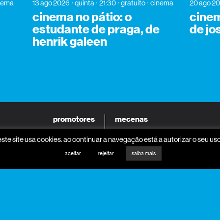
nema
13 ago 2026
quinta
21:30
gratuito
cinema
20 ago 2
cinema no pátio: o
cinem
estudante de praga, de
de jo
henrik galeen
promotores
mecenas
este site usa cookies. ao continuar a navegação está a autorizar o seu uso
aceitar
rejeitar
saiba mais
parceiros programa
parceiros media
apoio institucional