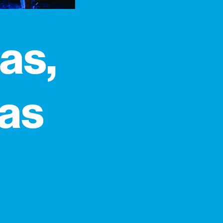
ias,
ias