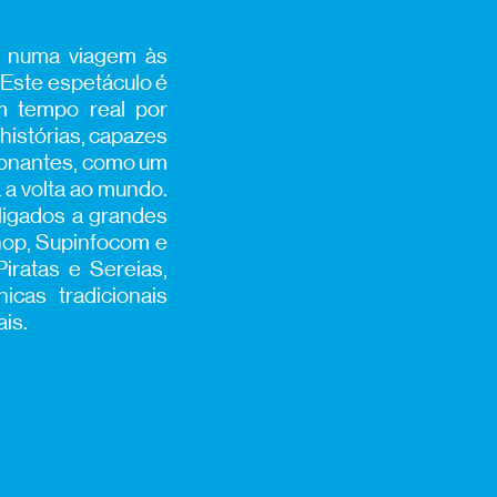
co numa viagem às
Este espetáculo é
m tempo real por
histórias, capazes
sionantes, como um
 a volta ao mundo.
 ligados a grandes
hop, Supinfocom e
iratas e Sereias,
cas tradicionais
ais.