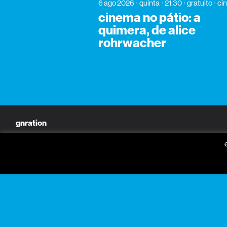
6 ago 2026
quinta
21:30
gratuito
ci
cinema no pátio: a
quimera, de alice
rohrwacher
gnration
praça conde de agrolongo
n° 123
4700-312 braga, portugal
horário geral
seg a sex: 09:30 — 18:30
sáb: 10:00 — 18:30
+351 253 142 200
info@gnration.pt