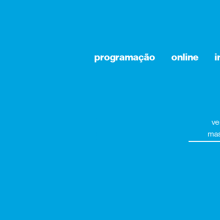
programação
online
i
ve
mas