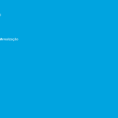
l
ch
realização