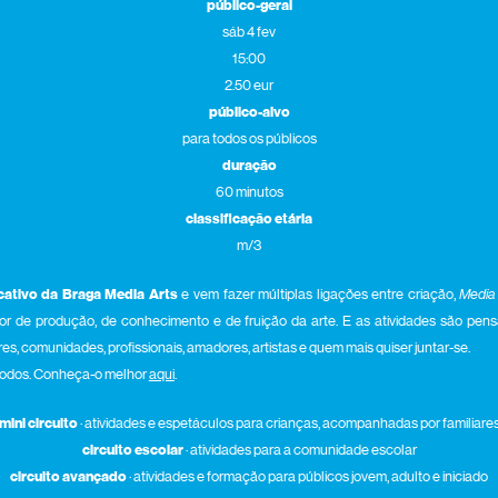
público-geral
sáb 4 fev
15:00
2.50 eur
público-alvo
para todos os públicos
duração
60 minutos
classificação etária
m/3
cativo da Braga Media Art
s
e vem fazer múltiplas ligações entre criação,
Media 
r de produção, de conhecimento e de fruição da arte. E as atividades são pensa
res, comunidades, profissionais, amadores, artistas e quem mais quiser juntar-se.
 todos. Conheça-o melhor
aqui
.
mini circuito
· atividades e espetáculos para crianças, acompanhadas por familiare
circuito escolar
· atividades para a comunidade escolar
circuito avançado
· atividades e formação para públicos jovem, adulto e iniciado