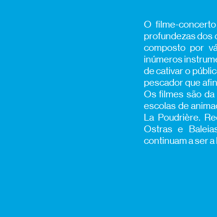
O filme-concerto
profundezas dos 
composto por vá
inúmeros instrume
de cativar o públ
pescador que afin
Os filmes são da 
escolas de anima
La Poudrière. Re
Ostras e Baleia
continuam a ser a b