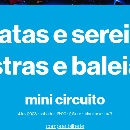
atas e sere
tras e bale
mini circuito
4 fev 2023
sábado
15:00
2,5 eur
blackbox
m/3
comprar bilhete