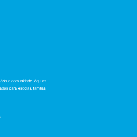
Arts
e comunidade. Aqui as
das para escolas, famílias,
s