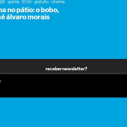
026
quinta
21:30
gratuito
cinema
a no pátio: o bobo,
sé álvaro morais
receber newsletter?
nome
.
email
receber