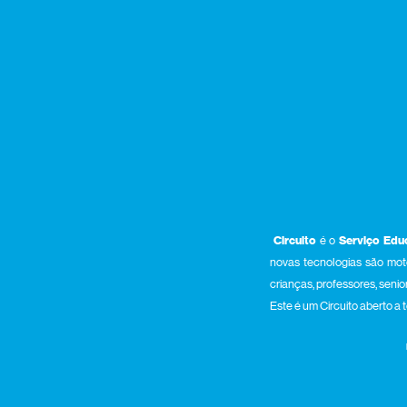
Circuito
é o
Serviço Edu
novas tecnologias são moto
crianças, professores, senio
Este é um Circuito aberto a