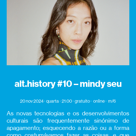
alt.history #10 – mindy seu
20 nov 2024
quarta
21:00
gratuito
online
m/6
As novas tecnologias e os desenvolvimentos
culturais são frequentemente sinónimo de
apagamento; esquecendo a razão ou a forma
como costumávamos fazer as coisas, e que