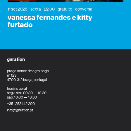
11 set 2026
sexta
22:00
gratuito
conversa
vanessa fernandes e kitty
furtado
gnration
praça conde de agrolongo
n° 123
4700-312 braga, portugal
horário geral
seg a sex: 09:30 — 18:30
sáb: 10:00 — 18:30
+351 253 142 200
info@gnration.pt