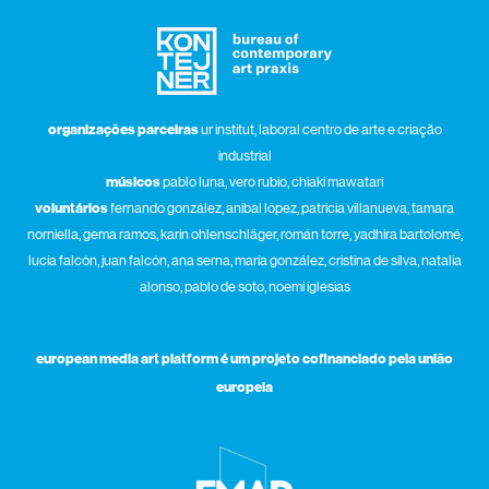
organizações parceiras
ur institut, laboral centro de arte e criação
industrial
músicos
pablo luna, vero rubio, chiaki mawatari
voluntários
fernando gonzález, anibal lópez, patricia villanueva, tamara
norniella, gema ramos, karin ohlenschläger, román torre, yadhira bartolomé,
lucía falcón, juan falcón, ana serna, maría gonzález, cristina de silva, natalia
alonso, pablo de soto, noemi iglesias
european media art platform é um projeto cofinanciado pela união
europeia