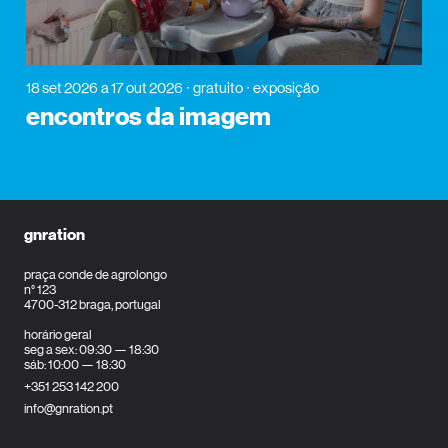
18 set 2026
a 17 out 2026
gratuito
exposição
encontros da imagem
gnration
praça conde de agrolongo
n° 123
4700-312 braga, portugal
horário geral
seg a sex: 09:30 — 18:30
sáb: 10:00 — 18:30
+351 253 142 200
info@gnration.pt