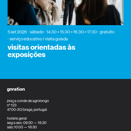
5 set 2026
sábado
14:30 + 15:30 + 16:30 + 17:30
gratuito
serviço educativo / visita guiada
visitas orientadas às
exposições
gnration
praça conde de agrolongo
n° 123
4700-312 braga, portugal
horário geral
seg a sex: 09:30 — 18:30
sáb: 10:00 — 18:30