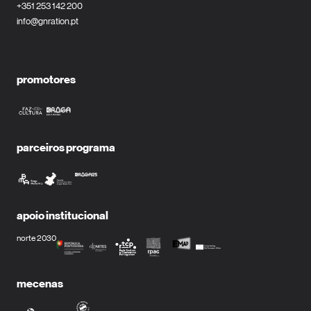
+351 253 142 200
info@gnration.pt
promotores
parceiros programa
apoio institucional
norte 2030
mecenas