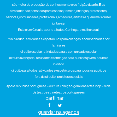
são motor de produção, de conhecimento e de fruição da arte. E as
atividades são pensadas para escolas, famílias, crianças, professores,
seniores, comunidades, profissionais, amadores, artistas e quem mais quiser
juntar-se.
Este é um Circuito aberto a todos. Conheça-o melhor
aqui
.
mini circuito · atividades e espetáculos para crianças, acompanhadas por
familiares
circuito escolar · atividades para a comunidade escolar
circuito avançado · atividades e formação para públicos jovem, adulto e
iniciado
circuito para todos · atividades e espetáculos para todos os públicos
fora de circuito · projetos especiais
apoio
república portuguesa – cultura / direção-geral das artes. rtcp – rede
de teatros e cineteatros portugueses
partilhar
guardar na agenda