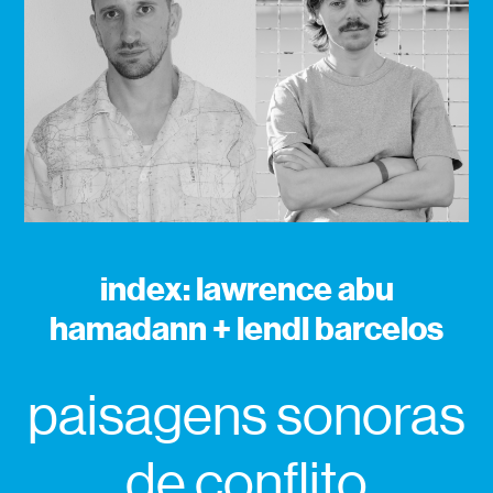
index: lawrence abu
hamadann + lendl barcelos
paisagens sonoras
de conflito