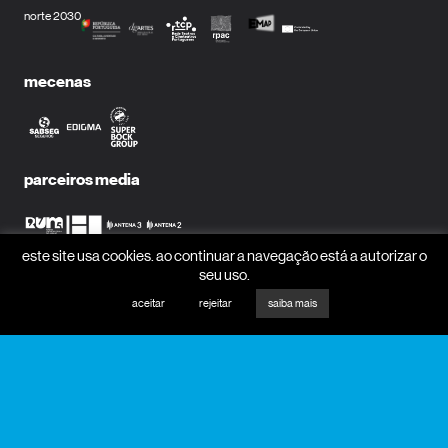
norte 2030
mecenas
parceiros media
este site usa cookies. ao continuar a navegação está a autorizar o
seu uso.
receber newsletter?
aceitar
rejeitar
saiba mais
nome
email