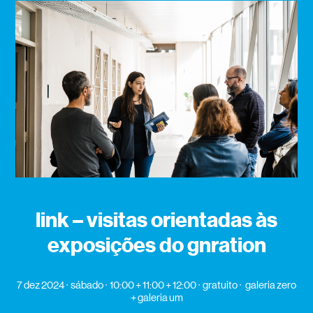
link – visitas orientadas às
exposições do gnration
7 dez 2024
sábado
10:00 + 11:00 + 12:00
gratuito
galeria zero
+ galeria um