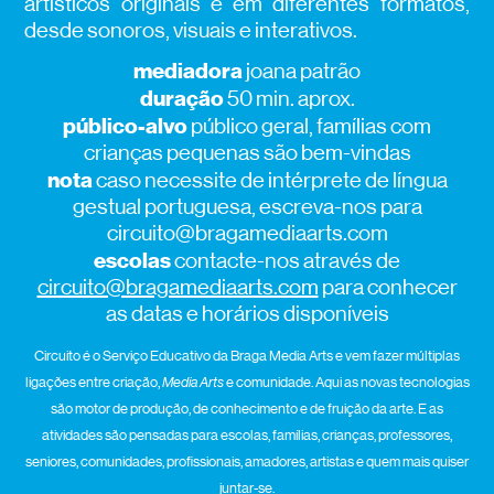
artísticos originais e em diferentes formatos,
desde sonoros, visuais e interativos.
mediadora
joana patrão
duração
50 min. aprox.
público-alvo
público geral, famílias com
crianças pequenas são bem-vindas
nota
caso necessite de intérprete de língua
gestual portuguesa, escreva-nos para
circuito@bragamediaarts.com
escolas
contacte-nos através de
circuito@bragamediaarts.com
para conhecer
as datas e horários disponíveis
Circuito é o Serviço Educativo da Braga Media Arts e vem fazer múltiplas
ligações entre criação,
Media Arts
e comunidade. Aqui as novas tecnologias
são motor de produção, de conhecimento e de fruição da arte. E as
atividades são pensadas para escolas, famílias, crianças, professores,
seniores, comunidades, profissionais, amadores, artistas e quem mais quiser
juntar-se.