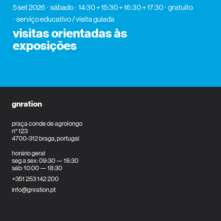
5 set 2026
sábado
14:30 + 15:30 + 16:30 + 17:30
gratuito
serviço educativo / visita guiada
visitas orientadas às
exposições
gnration
praça conde de agrolongo
n° 123
4700-312 braga, portugal
horário geral
seg a sex: 09:30 — 18:30
sáb: 10:00 — 18:30
+351 253 142 200
info@gnration.pt