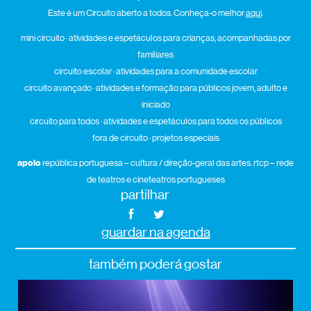
Este é um Circuito aberto a todos. Conheça-o melhor
aqui
.
mini circuito · atividades e espetáculos para crianças, acompanhadas por
familiares
circuito escolar · atividades para a comunidade escolar
circuito avançado · atividades e formação para públicos jovem, adulto e
iniciado
circuito para todos · atividades e espetáculos para todos os públicos
fora de circuito · projetos especiais
apoio
república portuguesa – cultura / direção-geral das artes. rtcp – rede
de teatros e cineteatros portugueses
partilhar
guardar na agenda
também poderá gostar