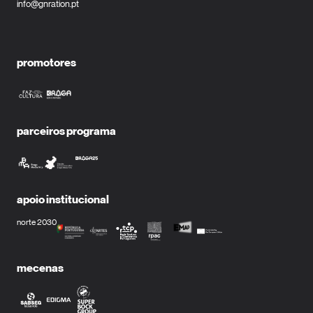
info@gnration.pt
promotores
parceiros programa
apoio institucional
norte 2030
mecenas