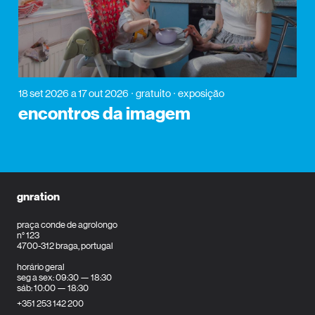
18 set 2026
a 17 out 2026
gratuito
exposição
encontros da imagem
gnration
praça conde de agrolongo
n° 123
4700-312 braga, portugal
horário geral
seg a sex: 09:30 — 18:30
sáb: 10:00 — 18:30
+351 253 142 200