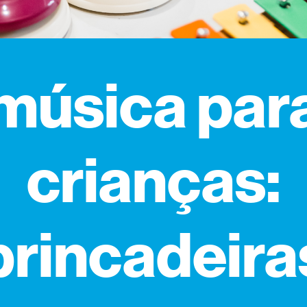
música par
crianças:
brincadeira