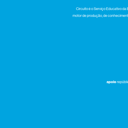
Circuito é o Serviço Educativo da 
motor de produção, de conhecimento 
apoio
repúbli