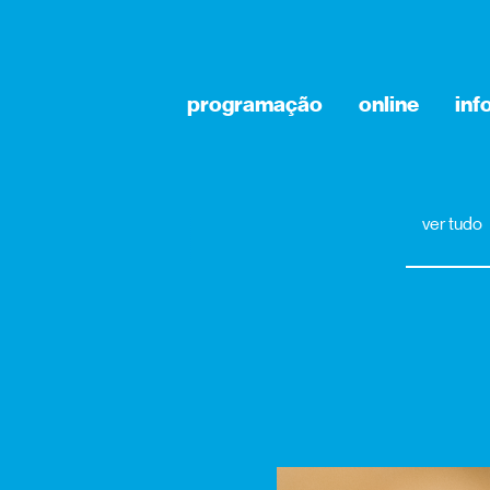
programação
online
inf
ver tudo