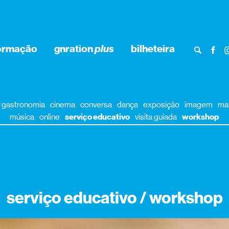
ormação
gnration
plus
bilheteira
gastronomia
cinema
conversa
dança
exposição
imagem
ma
música
online
serviço educativo
visita guiada
workshop
serviço educativo / workshop