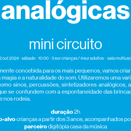
analógicas
mini circuito
2 out 2024
sábado
10:00
3 eur crianças / 4 eur adultos
sala multius
lmente concebida para os mais pequenos, vamos criar
 a magia e a naturalidade do som. Utilizaremos uma v
 como sinos, percussões, sintetizadores analógicos, 
 que se confundem com a espontaneidade das brinca
 nos rodeia.
duração
2h
o-alvo
crianças a partir dos 3 anos, acompanhados po
parceiro
digitópia casa da música