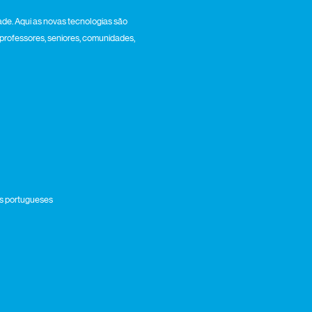
de. Aqui as novas tecnologias são
 professores, seniores, comunidades,
ros portugueses