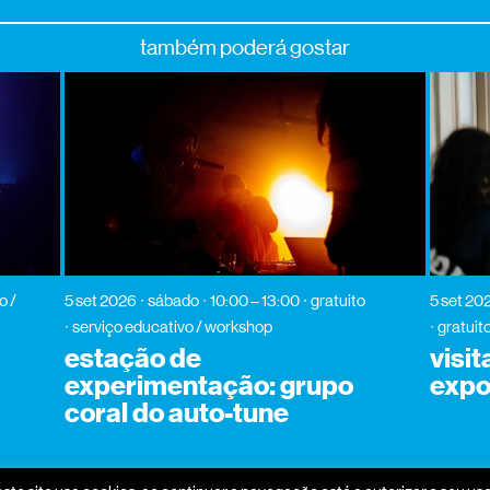
também poderá gostar
o /
5 set 2026
sábado
10:00 – 13:00
gratuito
5 set 20
serviço educativo / workshop
gratuit
estação de
visi
experimentação: grupo
expo
coral do auto-tune