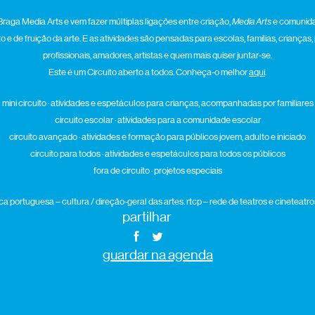
Braga Media Arts e vem fazer múltiplas ligações entre criação,
Media Arts
e comunida
e de fruição da arte. E as atividades são pensadas para escolas, famílias, crianças,
profissionais, amadores, artistas e quem mais quiser juntar-se.
Este é um Circuito aberto a todos. Conheça-o melhor
aqui
.
mini circuito · atividades e espetáculos para crianças, acompanhadas por familiares
circuito escolar · atividades para a comunidade escolar
circuito avançado · atividades e formação para públicos jovem, adulto e iniciado
circuito para todos · atividades e espetáculos para todos os públicos
fora de circuito · projetos especiais
ca portuguesa – cultura / direção-geral das artes. rtcp – rede de teatros e cineteat
partilhar
guardar na agenda