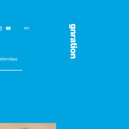
en
sterclass