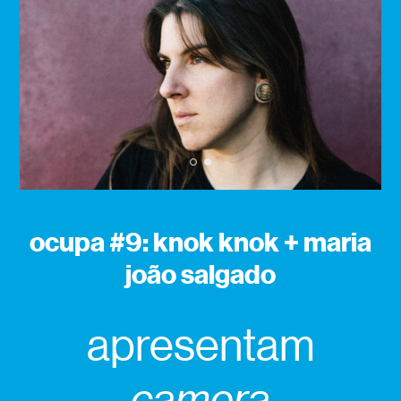
1
2
ocupa #9: knok knok + maria
joão salgado
apresentam
camera