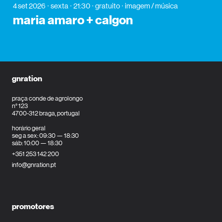
4 set 2026
sexta
21:30
gratuito
imagem / música
maria amaro + calgon
gnration
praça conde de agrolongo
n° 123
4700-312 braga, portugal
horário geral
seg a sex: 09:30 — 18:30
sáb: 10:00 — 18:30
+351 253 142 200
info@gnration.pt
promotores