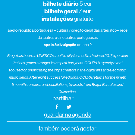
bilhete diário
5 eur
bilhete geral
7 eur
instalações
gratuito
apoio
república portuguesa – cultura / direção-geral das artes. rtcp – rede
de teatros e cineteatros portugueses
apoio à divulgação
antena 2
Braga has been an UNESCO creative city for media arts since 2017, a position
that has grown stronger in the past few years. OCUPA is a yearly event
focused on
showcasing
the city’s creators in the digital arts and electronic
music fields. After eight successful editions, OCUPA returns for the nineth
time with concerts and installations, by artists from Braga, Barcelos and
Guimarães
.
partilhar
guardar na agenda
também poderá gostar