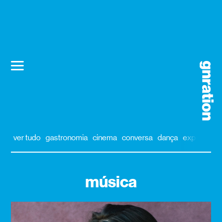
ver tudo
gastronomia
cinema
conversa
dança
exposição
música