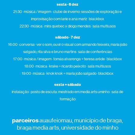
sexta · 6 dez
21:30 · música / imagem · clube de inverno: sessões de exploração e
improvisação com larie e ana mariz · blackbox
22:30 · música · mira quebec x diogo mendes · sala multiusos
sábado · 7 dez
16:00 · conversa · ver o som, ouvir o visual com armando teixeira, maria joão
salgado, rita silva e bruno martins · sala de conferências
17:00 · música / imagem · tomás alvarenga + teresa arêde · blackbox
18:00 · música · krake + ricardo peixoto · sala multiusos
19:00 · música · knok knok + maria joão salgado · blackbox
sexta + sábado
instalação · posto de escuta: mestrado em media arts uminho · sala de
formação
parceiros
auaufeiomau, município de braga,
braga media arts, universidade do minho