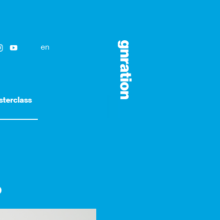
en
terclass
o