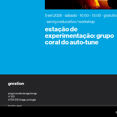
5 set 2026
sábado
10:00 – 13:00
gratuito
serviço educativo / workshop
estação de
experimentação: grupo
coral do auto-tune
gnration
praça conde de agrolongo
n° 123
4700-312 braga, portugal
horário geral
seg a sex: 09:30 — 18:30
sáb: 10:00 — 18:30