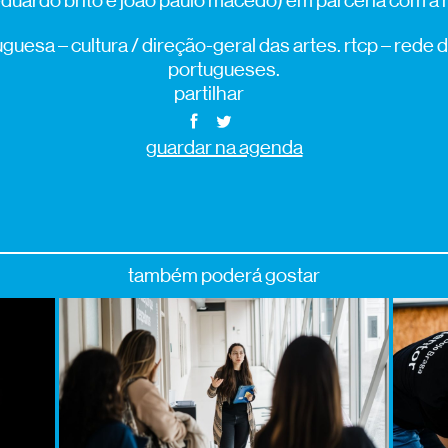
eduardo brito e joão paulo macedo) em parceria com a 
guesa – cultura / direção-geral das artes. rtcp – rede 
portugueses.
partilhar
guardar na agenda
também poderá gostar