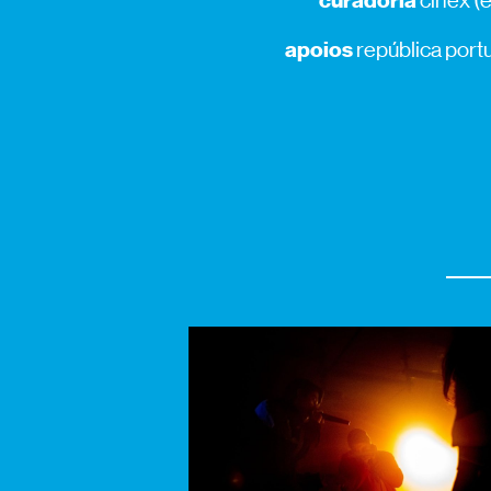
curadoria
cinex (
apoios
república portu