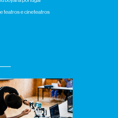
nu boyana portugal
de teatros e cineteatros