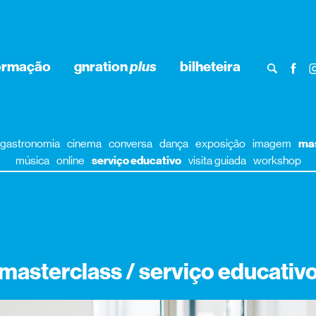
ormação
gnration
plus
bilheteira
gastronomia
cinema
conversa
dança
exposição
imagem
mas
música
online
serviço educativo
visita guiada
workshop
masterclass / serviço educativ