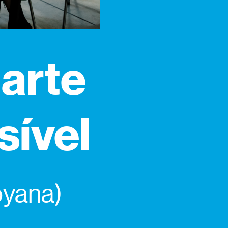
 arte
sível
oyana)