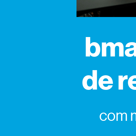
bma 
de r
com m