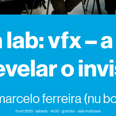
lab: vfx – a
evelar o invi
arcelo ferreira (nu b
11 out 2025
sábado
14:30
gratuito
sala multiusos