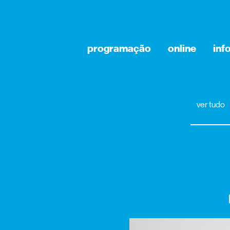
programação
online
inf
ver tudo