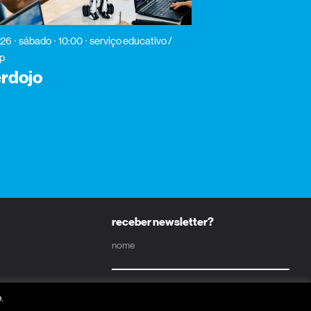
026
sábado
10:00
serviço educativo /
p
rdojo
receber newsletter?
nome
email
.