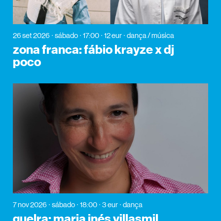
26 set 2026
sábado
17:00
12 eur
dança / música
zona franca: fábio krayze x dj
poco
7 nov 2026
sábado
18:00
3 eur
dança
guelra: maria inés villasmil