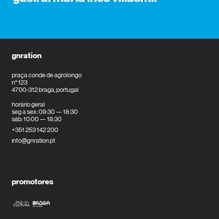
gnration
praça conde de agrolongo
n° 123
4700-312 braga, portugal
horário geral
seg a sex: 09:30 — 18:30
sáb: 10:00 — 18:30
+351 253 142 200
info@gnration.pt
promotores