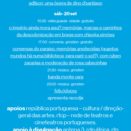
adilson, uma ópera de dino d’santiago
sáb · 20 set
10:30 · visita guiada · cidade · gratuito
o império ainda mora aqui? memórias, marcas e caminhos
da descolonização em braga com chisoka simões
17:00 · conversa · gnration · gratuito
conversas do paraíso: memórias anoitecidas (quantos
mundos há numa biblioteca, para parir o sol?), com ruben
zacarias e moderação de rosa cabecinhas
21:30 · música · gnration
banda monte cara
23:00 · música · gnration
fidju kitxora
apresenta
racodja
apoios
república portuguesa – cultura / direção-
geral das artes. rtcp – rede de teatros e
cineteatros portugueses.
apoio à divulgação
antena 3. rdp áfrica. rtp