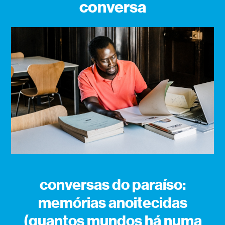
conversa
conversas do paraíso:
memórias anoitecidas
(quantos mundos há numa