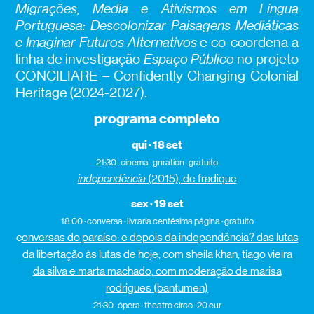
Migrações, Media e Ativismos em Língua
Portuguesa: Descolonizar Paisagens Mediáticas
e Imaginar Futuros Alternativos
e co-coordena a
linha de investigação
Espaço Público
no projeto
CONCILIARE – Confidently Changing Colonial
Heritage (2024-2027).
programa completo
qui · 18 set
21:30 · cinema · gnration · gratuito
independência
(2015), de fradique
sex · 19 set
18:00 · conversa · livraria centésima página · gratuito
c
onversas do paraíso: e depois da independência? das lutas
da libertação às lutas de hoje, com sheila khan, tiago vieira
da silva e marta machado, com moderação de marisa
rodrigues (bantumen)
21:30 · ópera · theatro circo · 20 eur