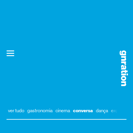
ver tudo
gastronomia
cinema
conversa
dança
exposição