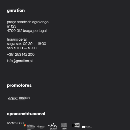
gnration
praça conde de agrolongo
n° 123
4700-312 braga, portugal
horário geral
seg a sex: 09:30 — 18:30
sáb: 10:00 — 18:30
+351 253 142 200
info@gnration.pt
promotores
apoio institucional
norte 2030