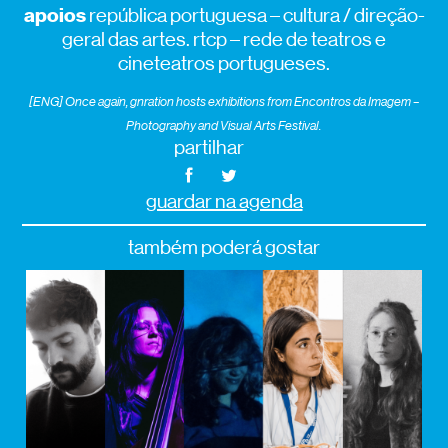
apoios
república portuguesa – cultura / direção-
geral das artes. rtcp – rede de teatros e
cineteatros portugueses.
[ENG]
On
ce again, gnration
hosts exhibitions from
Encontros
da
Imagem
–
Photography and Visual Arts Festival.
partilhar
guardar na agenda
também poderá gostar