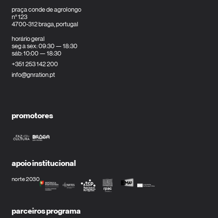
praça conde de agrolongo
n° 123
4700-312 braga, portugal
horário geral
seg a sex: 09:30 — 18:30
sáb: 10:00 — 18:30
+351 253 142 200
info@gnration.pt
promotores
apoio institucional
norte 2030
parceiros programa