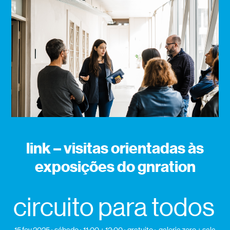
link – visitas orientadas às
exposições do gnration
circuito para todos
15 fev 2025
sábado
11:00 + 12:00
gratuito
galeria zero + sala