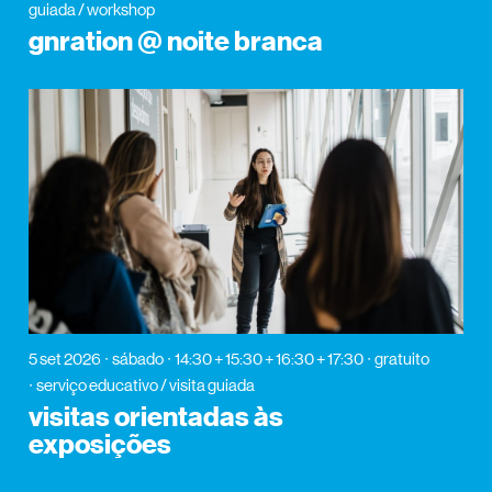
guiada / workshop
gnration @ noite branca
5 set 2026
sábado
14:30 + 15:30 + 16:30 + 17:30
gratuito
serviço educativo / visita guiada
visitas orientadas às
exposições