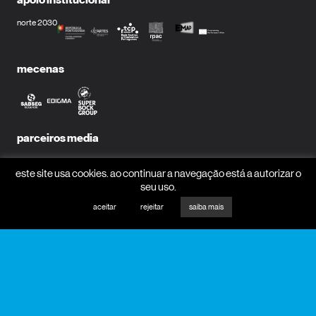
norte 2030
mecenas
parceiros media
este site usa cookies. ao continuar a navegação está a autorizar o
seu uso.
aceitar
rejeitar
saiba mais
receber newsletter?
nome
email