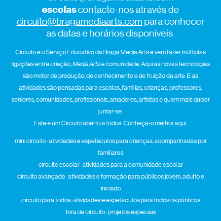
escolas
contacte-nos através de
circuito@bragamediaarts.com
para conhecer
as datas e horários disponíveis
Circuito é o Serviço Educativo da Braga Media Arts e vem fazer múltiplas
ligações entre criação,
Media Arts
e comunidade. Aqui as novas tecnologias
são motor de produção, de conhecimento e de fruição da arte. E as
atividades são pensadas para escolas, famílias, crianças, professores,
seniores, comunidades, profissionais, amadores, artistas e quem mais quiser
juntar-se.
Este é um Circuito aberto a todos. Conheça-o melhor
aqui
.
mini circuito · atividades e espetáculos para crianças, acompanhadas por
familiares
circuito escolar · atividades para a comunidade escolar
circuito avançado · atividades e formação para públicos jovem, adulto e
iniciado
circuito para todos · atividades e espetáculos para todos os públicos
fora de circuito · projetos especiais