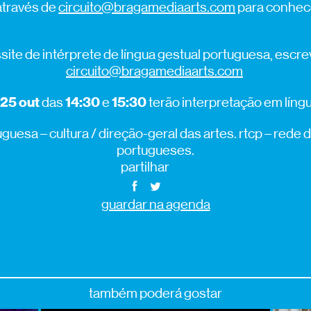
através de
circuito@bragamediaarts.com
para conhece
ite de intérprete de língua gestual portuguesa, escr
circuito@bragamediaarts.com
25 out
14:30
15:30
das
e
terão interpretação em líng
guesa – cultura / direção-geral das artes. rtcp – rede 
portugueses.
partilhar
guardar na agenda
também poderá gostar