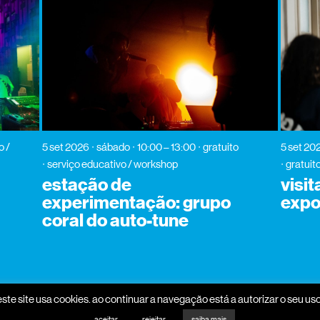
o /
5 set 2026
sábado
10:00 – 13:00
gratuito
5 set 20
serviço educativo / workshop
gratuit
estação de
visi
experimentação: grupo
expo
coral do auto-tune
este site usa cookies. ao continuar a navegação está a autorizar o seu uso
aceitar
rejeitar
saiba mais