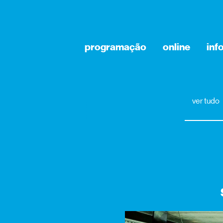
programação
online
inf
ver tudo