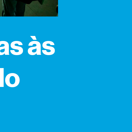
as às
do