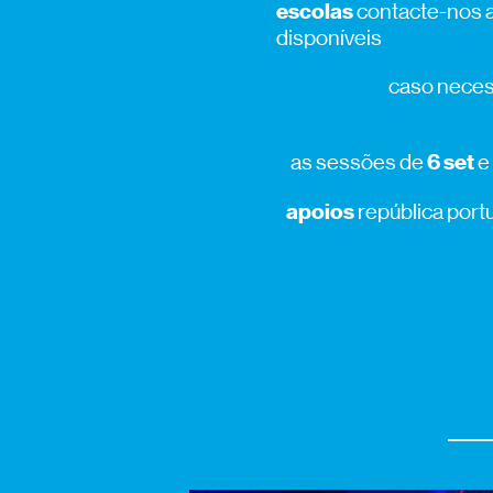
escolas
contacte-nos 
disponíveis
caso necess
6 set
as sessões de
e
apoios
república portu