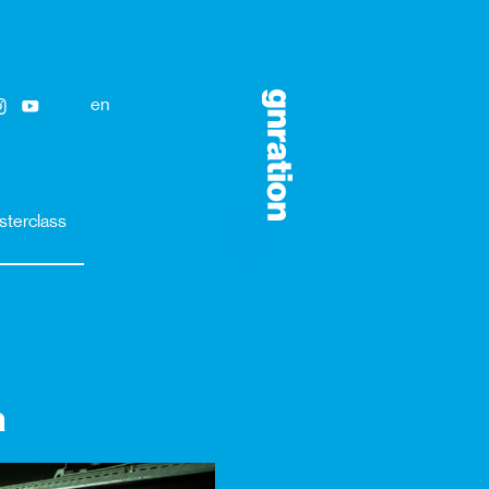
en
sterclass
a