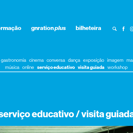
ormação
gnration
plus
bilheteira
gastronomia
cinema
conversa
dança
exposição
imagem
ma
música
online
serviço educativo
visita guiada
workshop
serviço educativo / visita guiad