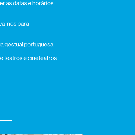
r as datas e horários
eva-nos para
ua gestual portuguesa.
de teatros e cineteatros