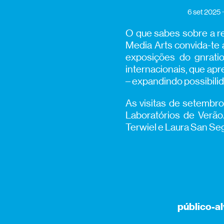
6 set 2025
O que sabes sobre a re
Media Arts convida-te a
exposições do gnratio
internacionais, que apr
– expandindo possibilid
As visitas de setembro
Laboratórios de Verão
Terwiel e Laura San S
público-a