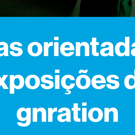
tas orientad
xposições 
gnration