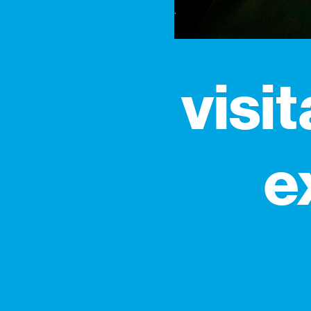
visi
e