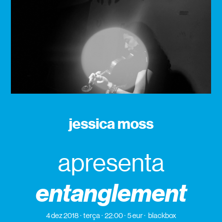
jessica moss
apresenta
entanglement
4 dez 2018
terça
22:00
5 eur
blackbox