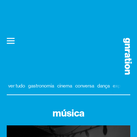
ver tudo
gastronomia
cinema
conversa
dança
exposição
música