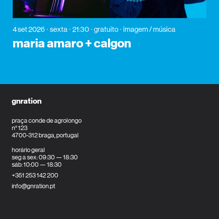
4 set 2026
sexta
21:30
gratuito
imagem / música
maria amaro + calgon
gnration
praça conde de agrolongo
n° 123
4700-312 braga, portugal
horário geral
seg a sex: 09:30 — 18:30
sáb: 10:00 — 18:30
+351 253 142 200
info@gnration.pt