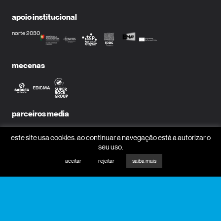
apoio institucional
norte 2030
mecenas
parceiros media
este site usa cookies. ao continuar a navegação está a autorizar o
seu uso.
aceitar
rejeitar
saiba mais
receber newsletter?
nome
email