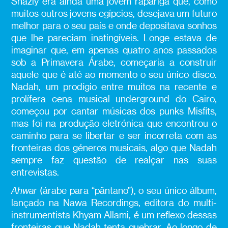
Shazly era ainda uma jovem rapariga que, como
muitos outros jovens egípcios, desejava um futuro
melhor para o seu país e onde depositava sonhos
que lhe pareciam inatingíveis. Longe estava de
imaginar que, em apenas quatro anos passados
sob a Primavera Árabe, começaria a construir
aquele que é até ao momento o seu único disco.
Nadah, um prodígio entre muitos na recente e
prolífera cena musical underground do Cairo,
começou por cantar músicas dos punks Misfits,
mas foi na produção eletrónica que encontrou o
caminho para se libertar e ser incorreta com as
fronteiras dos géneros musicais, algo que Nadah
sempre faz questão de realçar nas suas
entrevistas.
Ahwar
(árabe para “pântano”), o seu único álbum,
lançado na Nawa Recordings, editora do multi-
instrumentista Khyam Allami, é um reflexo dessas
fronteiras que Nadah tenta quebrar. Ao longo de