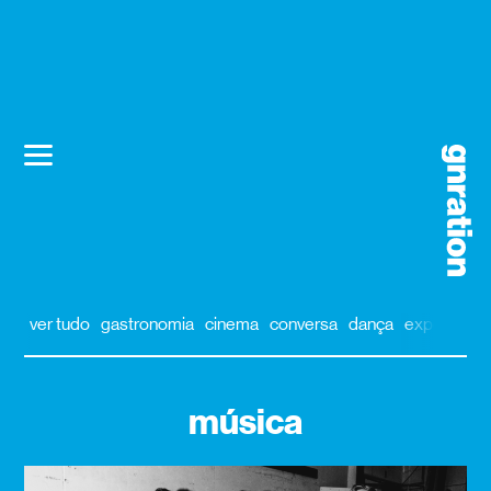
ver tudo
gastronomia
cinema
conversa
dança
exposição
música