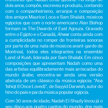
dois anos, compôs, escreveu e produziu, contando
com o companheirismo, arranjos e composição
dos amigos Maurice Loca e Sam Shalabi, músicos
egípcios que com o norte-americano Alan Bishop
formam os The Dwards of East Agouza. Gravado
entre o Egipto e o Canadá,
Ahwar
conta ainda com
a cumplicidade no romper de fronteiras sonoras
por parte de uma nata de músicos avant-garde de
Montreal, todos eles integrantes na ensemble
Land of Kush, liderada por Sam Shalabi. Em cinco
composições que apresentam Nadah como uma
das artistas equilibradamente mais arriscadas do
mundo árabe, encontra-se ainda uma versão
abstrata de um clássico da música egípcia: “Ana
‘Ishiqt (I Once Loved)”, de Sayyid Darwish, autor do
hino do país e pai da música popular egípcia.
Com 30 anos de idade, Nadah El Shazly levou já o
seu disco aos quatro cantos do mundo, dos mais