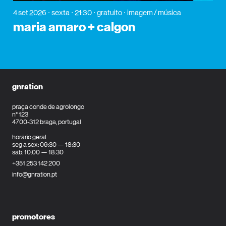
4 set 2026
sexta
21:30
gratuito
imagem / música
maria amaro + calgon
gnration
praça conde de agrolongo
n° 123
4700-312 braga, portugal
horário geral
seg a sex: 09:30 — 18:30
sáb: 10:00 — 18:30
+351 253 142 200
info@gnration.pt
promotores