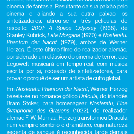
cinema de fantasia. Resultante da sua paixão pelo
cinema e aliando a sua outra paixão, os
sintetizadores, atirou-se a três películas de
respeito:
2001: A Space Odyssey
(1968), de
Stanley Kubrick,
Fata Morgana
(1970) e
Nosferatu:
Phantom der Nacht
(1979), ambos de Werner
Herzog. É este último filme do realizador alemão,
considerado um clássico do cinema de terror, que
Legowelt musicará em tempo-real, com música
escrita por si, rodeado de sintetizadores, para
provar o porquê de ser um artista de culto global.
Em
Nosferatu: Phantom der Nacht
, Werner Herzog
baseia-se no romance gótico
Drácula
, do irlandês
Bram Stoker, para homenagear
Nosferatu, Eine
Symphonie des Grauens
(1922)
,
do realizador
alemão F. W. Murnau. Herzog transformou Drácula
num vampiro sombrio e dramático, cuja natureza
sedenta de sangue é reconhecida tarde demais