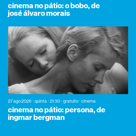
cinema no pátio: o bobo, de
josé álvaro morais
27 ago 2026
quinta
21:30
gratuito
cinema
cinema no pátio: persona, de
ingmar bergman