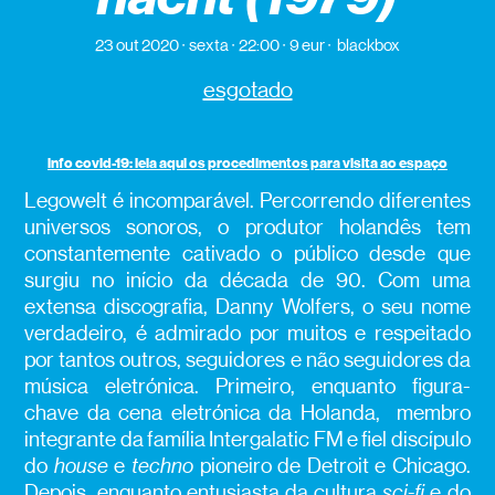
23 out 2020
sexta
22:00
9 eur
blackbox
esgotado
info covid-19: leia aqui os procedimentos para visita ao espaço
Legowelt é incomparável. Percorrendo diferentes
universos sonoros, o produtor holandês tem
constantemente cativado o público desde que
surgiu no início da década de 90. Com uma
extensa discografia, Danny Wolfers, o seu nome
verdadeiro, é admirado por muitos e respeitado
por tantos outros, seguidores e não seguidores da
música eletrónica. Primeiro, enquanto figura-
chave da cena eletrónica da Holanda, membro
integrante da família Intergalatic FM e fiel discípulo
do
house
e
techno
pioneiro de Detroit e Chicago.
Depois, enquanto entusiasta da cultura
sci-fi
e do