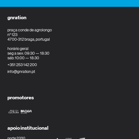
gnration
praça conde de agrolongo
n° 123
4700-312 braga, portugal
horário geral
seg a sex: 09:30 — 18:30
sáb: 10:00 — 18:30
+351 253 142 200
info@gnration.pt
promotores
apoio institucional
norte 2030