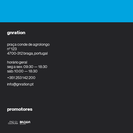
gnration
praça conde de agrolongo
n° 123
4700-312 braga, portugal
horário geral
seg a sex: 09:30 — 18:30
sáb: 10:00 — 18:30
+351 253 142 200
info@gnration.pt
promotores