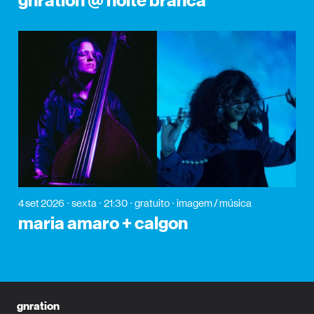
gnration @ noite branca
4 set 2026
sexta
21:30
gratuito
imagem / música
maria amaro + calgon
gnration