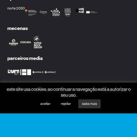
norte 2030
mecenas
parceiros media
este site usa cookies. ao continuar a navegação está a autorizar o
receber newsletter?
seu uso.
nome
aceitar
rejeitar
saiba mais
email