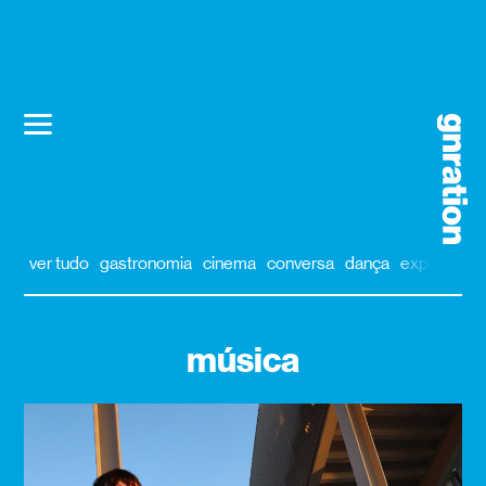
ver tudo
gastronomia
cinema
conversa
dança
exposição
música