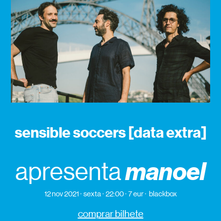
sensible soccers [data extra]
manoel
apresenta
12 nov 2021
sexta
22:00
7 eur
blackbox
comprar bilhete