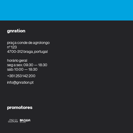
gnration
praça conde de agrolongo
n° 123
4700-312 braga, portugal
horário geral
seg a sex: 09:30 — 18:30
sáb: 10:00 — 18:30
+351 253 142 200
info@gnration.pt
promotores