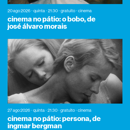
20 ago 2026
quinta
21:30
gratuito
cinema
cinema no pátio: o bobo, de
josé álvaro morais
27 ago 2026
quinta
21:30
gratuito
cinema
cinema no pátio: persona, de
ingmar bergman