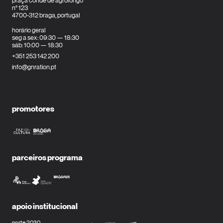
praça conde de agrolongo
n° 123
4700-312 braga, portugal
horário geral
seg a sex: 09:30 — 18:30
sáb: 10:00 — 18:30
+351 253 142 200
info@gnration.pt
promotores
parceiros programa
apoio institucional
norte 2030