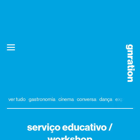
ver tudo
gastronomia
cinema
conversa
dança
exposição
serviço educativo /
workshop