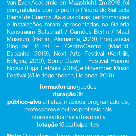
Van Eyck Academie, em Maastricht. Em 2018, foi
congratulada com o prémio Piedra de Sal pela
Bienal de Cuenca. As suas obras, performances
e instalações foram apresentadas na Galeria
Kunstraum Botschaft / Camões Berlin / Maat
Museum, (Berlim, Alemanha, 2019), Frequencia
Singular Plural – CentroCentro (Madrid,
Espanha, 2019), Next Arts Festival (Kortrijk,
Bélgica, 2019), Sonic Dawn – Festival Huomo
Novos (Riga, Letónia, 2019), e November Music
Festival (s’Hertogenbosch, Holanda, 2019).
formador
ana guedes
duração
3h
público-alvo
artistas, músicos, programadores,
professores e outros profissionais
interessados nas artes media
lotação
15 participantes
Nota:
Os participantes podem trazer pequenos