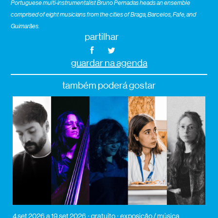
Portuguese multi-instrumentalist Bruno Pernadas heads an ensemble
comprised of eight musicians from the cities of Braga, Barcelos, Fafe, and
Guimarães.
partilhar
guardar na agenda
também poderá gostar
4 set 2026
a 19 set 2026
gratuito
exposição / música