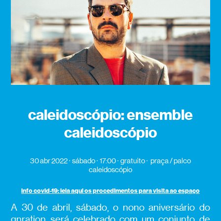
caleidoscópio: ensemble
caleidoscópio
30 abr 2022
sábado
17:00
gratuito
praça / palco
caleidoscópio
info covid-19: leia aqui os procedimentos para visita ao espaço
A 30 de abril, sábado, o nono aniversário do
gnration será celebrado com um conjunto de