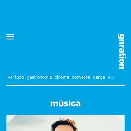
ver tudo
gastronomia
cinema
conversa
dança
exposição
música