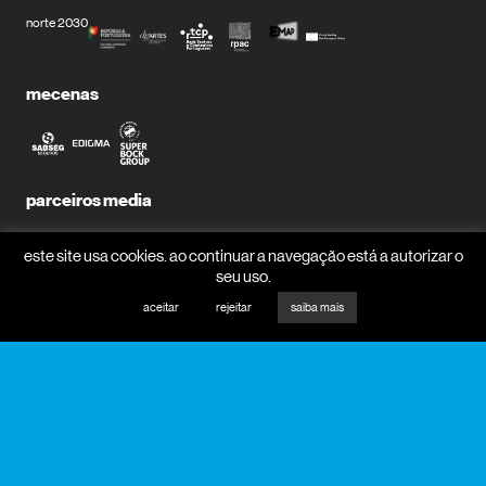
norte 2030
mecenas
parceiros media
este site usa cookies. ao continuar a navegação está a autorizar o
seu uso.
aceitar
rejeitar
saiba mais
receber newsletter?
nome
email