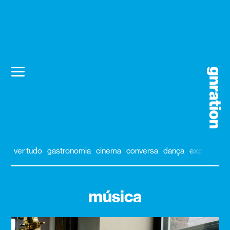
ver tudo
gastronomia
cinema
conversa
dança
exposição
música