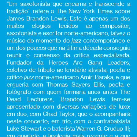
“Um saxofonista que encarna e transcende a
tradição”, refere o The New York Times sobre
James Brandon Lewis. Este é apenas um dos
muitos elogios tecidos ao compositor,
saxofonista e escritor norte-americano, talvez o
músico do momento do
jazz
contemporâneo e
um dos poucos que na última década conseguiu
reunir o consenso da crítica especializada.
Fundador da Heroes Are Gang Leaders,
coletivo de tributo ao lendário ativista, poeta e
crítico
jazz
norte-americano Amiri Baraka, e que
ergueria com Thomas Sayers Ellis, poeta e
fotógrafo com quem formaria anos antes The
Dead Lecturers, Brandon Lewis tem-se
apresentado com diversas variações de luxo:
em duo, com Chad Taylor, que o acompanhará
neste concerto; em trio, com o contrabaixista
Luke Stewart e o baterista Warren G. Crudup III;
em quarteto, a tipologia mais recente e a que