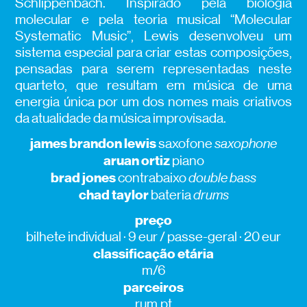
Schlippenbach. Inspirado pela biologia
molecular e pela teoria musical “Molecular
Systematic Music”, Lewis desenvolveu um
sistema especial para criar estas composições,
pensadas para serem representadas neste
quarteto, que resultam em música de uma
energia única por um dos nomes mais criativos
da atualidade da música improvisada.
james brandon lewis
saxofone
saxophone
aruan ortiz
piano
brad jones
contrabaixo
double bass
chad taylor
bateria
drums
preço
bilhete individual · 9 eur / passe-geral · 20 eur
classificação etária
m/6
parceiros
rum.pt