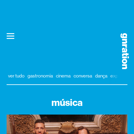
ver tudo
gastronomia
cinema
conversa
dança
exposição
música