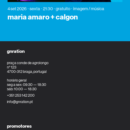
4 set 2026
sexta
21:30
gratuito
imagem / música
maria amaro + calgon
gnration
praça conde de agrolongo
n° 123
4700-312 braga, portugal
horário geral
seg a sex: 09:30 — 18:30
sáb: 10:00 — 18:30
+351 253 142 200
info@gnration.pt
promotores