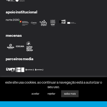
apoio institucional
norte 2030
mecenas
parceiros media
este site usa cookies. ao continuar a navegação está a autorizar o
receber newsletter?
seu uso.
nome
aceitar
rejeitar
saiba mais