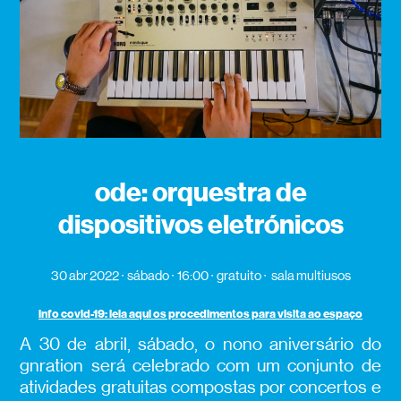
ode: orquestra de
dispositivos eletrónicos
30 abr 2022
sábado
16:00
gratuito
sala multiusos
info covid-19: leia aqui os procedimentos para visita ao espaço
A 30 de abril, sábado, o nono aniversário do
gnration será celebrado com um conjunto de
atividades gratuitas compostas por concertos e