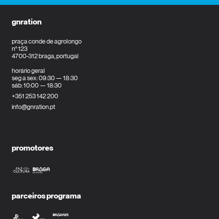
gnration
praça conde de agrolongo
n° 123
4700-312 braga, portugal
horário geral
seg a sex: 09:30 — 18:30
sáb: 10:00 — 18:30
+351 253 142 200
info@gnration.pt
promotores
parceiros programa