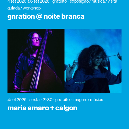
4 set 2026
a 6 set 2026
gratuito
exposição / música / visita
guiada / workshop
gnration @ noite branca
4 set 2026
sexta
21:30
gratuito
imagem / música
maria amaro + calgon