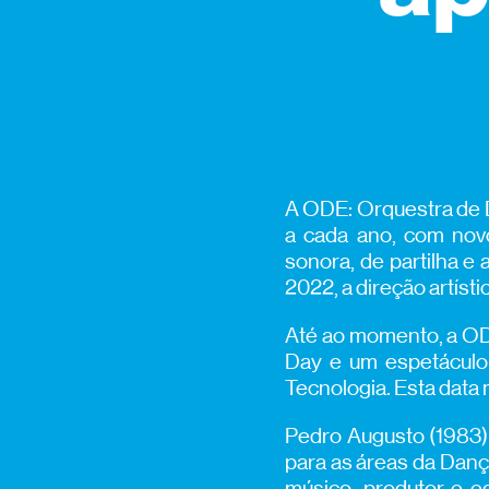
A ODE: Orquestra de D
a cada ano, com novo
sonora, de partilha e
2022, a direção artíst
Até ao momento, a OD
Day e um espetáculo 
Tecnologia. Esta data 
Pedro Augusto (1983) 
para as áreas da Dan
músico, produtor e e