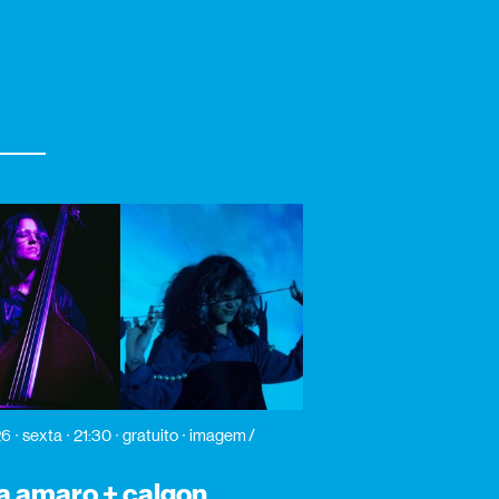
26
sexta
21:30
gratuito
imagem /
a amaro + calgon