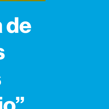
a de
s
s
io”