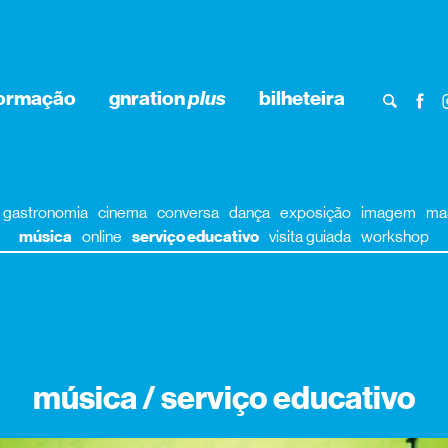
formação
gnration
plus
bilheteira
gastronomia
cinema
conversa
dança
exposição
imagem
ma
música
online
serviço educativo
visita guiada
workshop
música / serviço educativo