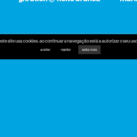
este site usa cookies. ao continuar a navegação está a autorizar o seu uso
aceitar
rejeitar
saiba mais
promotores
mecenas
parceiros programa
parceiros media
apoio institucional