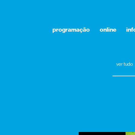
programação
online
in
ver tudo