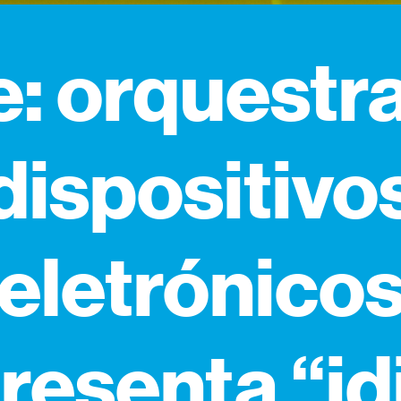
: orquestr
dispositivo
eletrónico
resenta “id