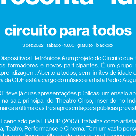
circuito para todos
3 dez 2022
sábado
18:00
gratuito
blackbox
ispositivos Eletrónicos é um projeto do Circuito que 
s formadores e novos participantes. É um grupo 
 aprendizagem. Aberto a todos, sem limites de idad
ica da ODE está a cargo do músico e artista Pedro Augu
E teve já duas apresentações públicas: um ensaio ab
na sala principal do Theatro Circo, inserido no Ind
marca a última das três apresentações públicas previs
licenciado pela FBAUP (2007), trabalha como artist
ça, Teatro, Performance e Cinema. Tem um vasto perc
ditor em diversos álbuns de música portuguesa da ú