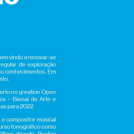
tem vindo a renovar-se
regular de exploração
e ou conhecimentos. Em
sto.
erto no gnration Open
ex – Bienal de Arte e
tas para 2022.
a e compositor musical
urso fonográfico como
ltima década. Realiza