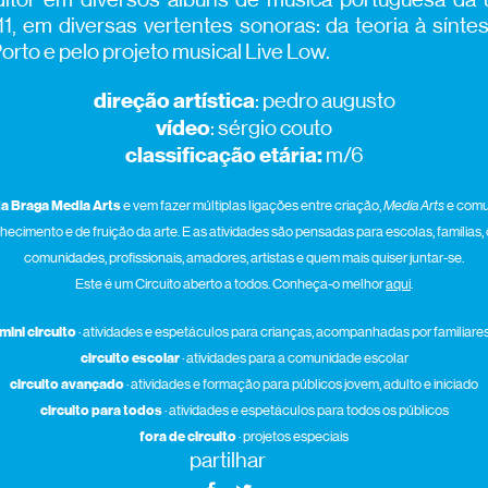
, em diversas vertentes sonoras: da teoria à sínte
rto e pelo projeto musical Live Low.
direção artística
: pedro augusto
vídeo
: sérgio couto
classificação etária:
m/6
da Braga Media Art
s
e vem fazer múltiplas ligações entre criação,
Media Arts
e comu
cimento e de fruição da arte. E as atividades são pensadas para escolas, famílias, 
comunidades, profissionais, amadores, artistas e quem mais quiser juntar-se.
Este é um Circuito aberto a todos. Conheça-o melhor
aqui
.
mini circuito
· atividades e espetáculos para crianças, acompanhadas por familiare
circuito escolar
· atividades para a comunidade escolar
circuito avançado
· atividades e formação para públicos jovem, adulto e iniciado
circuito para todos
· atividades e espetáculos para todos os públicos
fora de circuito
· projetos especiais
partilhar