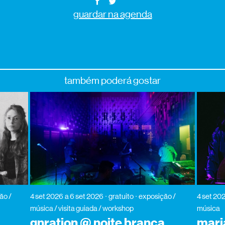
guardar na agenda
também poderá gostar
ão /
4 set 2026
a 6 set 2026
gratuito
exposição /
4 set 20
música / visita guiada / workshop
música
gnration @ noite branca
mari