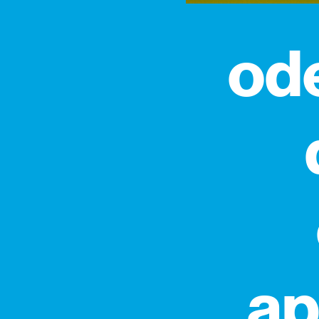
ode
ap