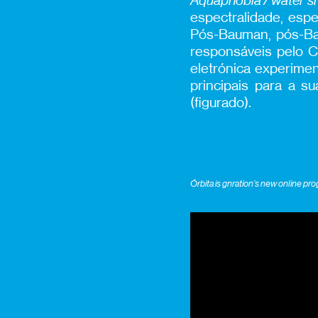
Aquaphobia / water 
espectralidade, esp
Pós-Bauman, pós-Bas
responsáveis pelo C
eletrónica experime
principais para a 
(figurado).
Órbita is gnration’s new online pr