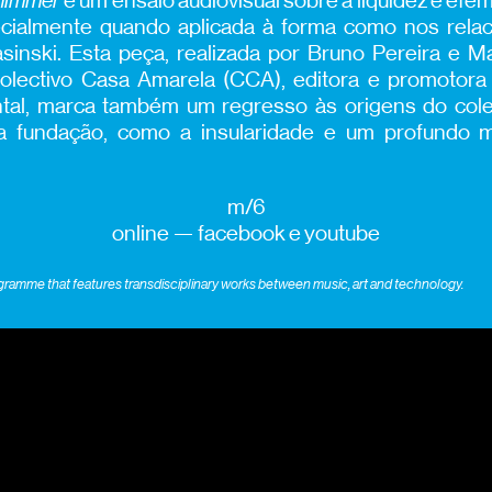
shimmer
é um ensaio audiovisual sobre a liquidez e efem
ecialmente quando aplicada à forma como nos rela
inski. Esta peça, realizada por Bruno Pereira e Ma
olectivo Casa Amarela (CCA), editora e promotor
ntal, marca também um regresso às origens do cole
sua fundação, como a insularidade e um profundo
m/6
online — facebook e youtube
ogramme that features transdisciplinary works between music, art and technology.