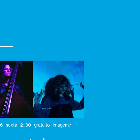
26
sexta
21:30
gratuito
imagem /