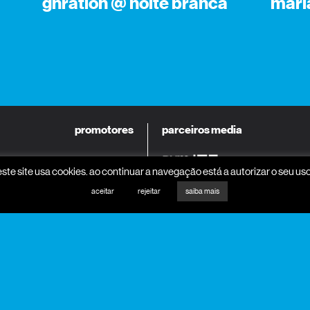
gnration @ noite branca
mari
promotores
parceiros media
este site usa cookies. ao continuar a navegação está a autorizar o seu uso
aceitar
rejeitar
saiba mais
apoio institucional
mecenas
parceiros programa