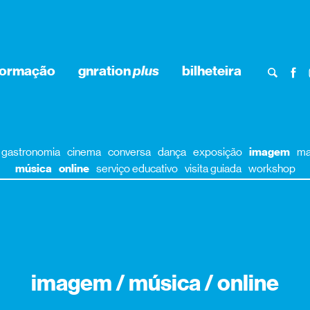
formação
gnration
plus
bilheteira
gastronomia
cinema
conversa
dança
exposição
imagem
ma
música
online
serviço educativo
visita guiada
workshop
imagem / música / online