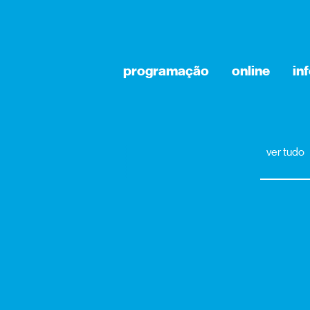
programação
online
in
ver tudo