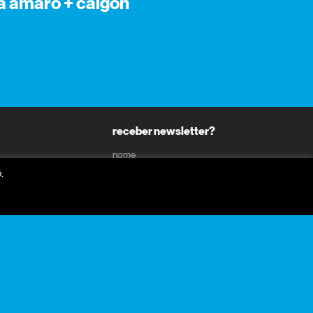
a amaro + calgon
receber newsletter?
nome
.
email
receber