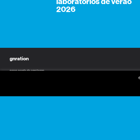
laboratórios de verão
2026
gnration
praça conde de agrolongo
n° 123
4700-312 braga, portugal
horário geral
seg a sex: 09:30 — 18:30
sáb: 10:00 — 18:30
+351 253 142 200
norte 2030
info@gnration.pt