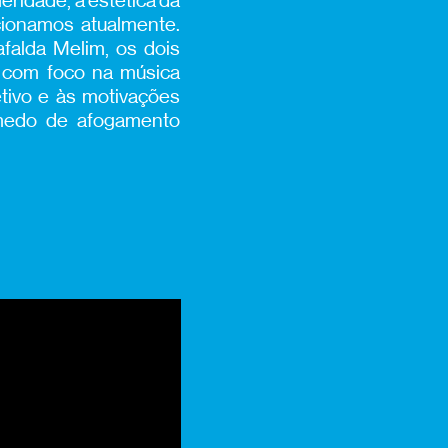
eridade, a estética da
cionamos atualmente.
falda Melim, os dois
a com foco na música
tivo e às motivações
 medo de afogamento