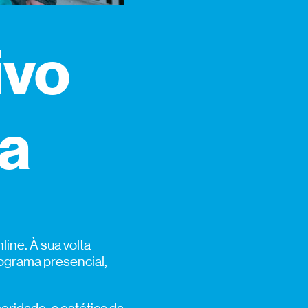
ivo
a
ine. À sua volta
ograma presencial,