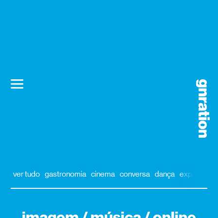
ver tudo
gastronomia
cinema
conversa
dança
exposição
imagem / música / online