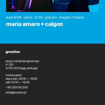
4 set 2026
sexta
21:30
gratuito
imagem / música
maria amaro + calgon
gnration
praça conde de agrolongo
n° 123
4700-312 braga, portugal
horário geral
seg a sex: 09:30 — 18:30
sáb: 10:00 — 18:30
+351 253 142 200
info@gnration.pt