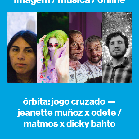
órbita: jogo cruzado —
jeanette muñoz x odete /
matmos x dicky bahto