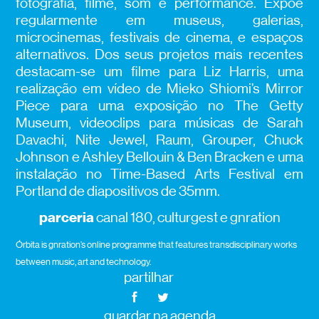
fotografia, filme, som e performance. Expõe
regularmente em museus, galerias,
microcinemas, festivais de cinema, e espaços
alternativos. Dos seus projetos mais recentes
destacam-se um filme para Liz Harris, uma
realização em vídeo de Mieko Shiomi’s Mirror
Piece para uma exposição no The Getty
Museum, videoclips para músicas de Sarah
Davachi, Nite Jewel, Raum, Grouper, Chuck
Johnson e Ashley Bellouin & Ben Bracken e uma
instalação no Time-Based Arts Festival em
Portland de diapositivos de 35mm.
parceria
canal 180, culturgest e gnration
Órbita is gnration’s online programme that features transdisciplinary works
between music, art and technology.
partilhar
guardar na agenda