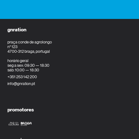
gnration
praça conde de agrolongo
n° 123
4700-312 braga, portugal
horário geral
seg a sex: 09:30 — 18:30
sáb: 10:00 — 18:30
+351 253 142 200
info@gnration.pt
promotores