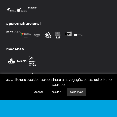
apoio institucional
norte 2030
mecenas
parceiros media
este site usa cookies. ao continuar a navegação está a autorizar o
seu uso.
aceitar
rejeitar
saiba mais
receber newsletter?
nome