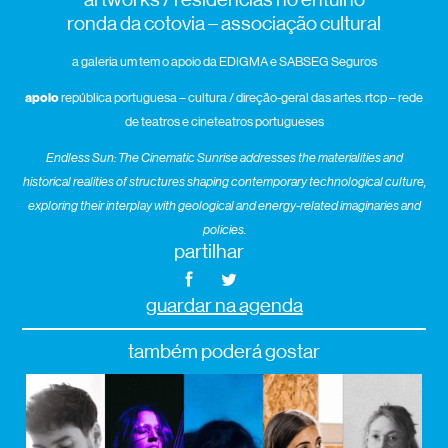
ronda da cotovia – associação cultural
a galeria um tem o apoio da EDIGMA e SABSEG Seguros
apoio
república portuguesa – cultura / direção-geral das artes. rtcp – rede
de teatros e cineteatros portugueses
Endless Sun: The Cinematic Sunrise
addresses the materialities and
historical realities of structures shaping contemporary technological culture,
exploring their interplay with geological and energy-related imaginaries and
policies.
partilhar
guardar na agenda
também poderá gostar