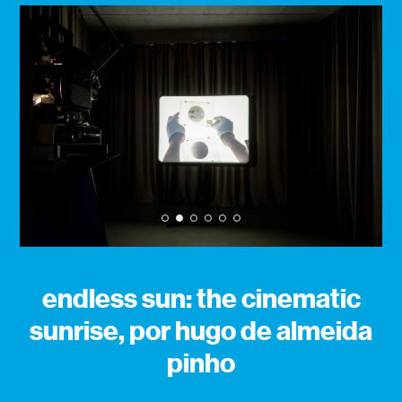
1
2
3
4
5
6
endless sun: the cinematic
sunrise, por hugo de almeida
pinho