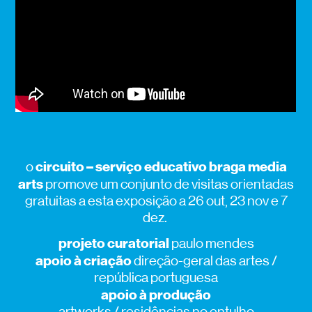
circuito – serviço educativo braga media
o
arts
promove um conjunto de
visitas orientadas
gratuitas a esta exposição a
26 out
,
23
nov
e
7
dez
.
projeto curatorial
paulo mendes
apoio à criação
direção-geral das artes /
república portuguesa
apoio à produção
artworks / residências no entulho