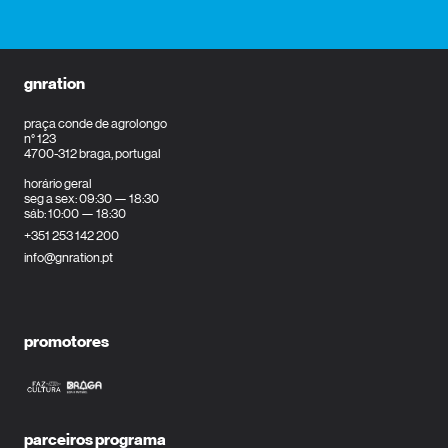
gnration
praça conde de agrolongo
n° 123
4700-312 braga, portugal
horário geral
seg a sex: 09:30 — 18:30
sáb: 10:00 — 18:30
+351 253 142 200
info@gnration.pt
promotores
parceiros programa