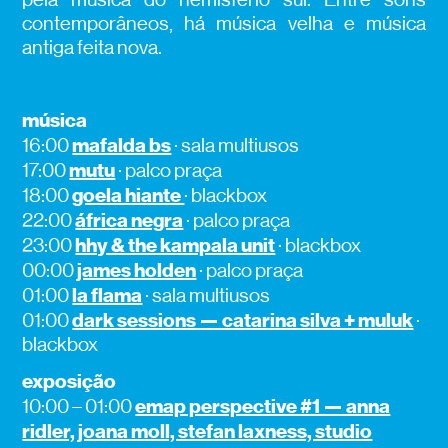
contemporâneos, há música velha e música
antiga feita nova.
música
mafalda bs
16:00
· sala multiusos
mutu
17:00
· palco praça
goela hiante
18:00
· blackbox
áfrica negra
22:00
· palco praça
hhy & the kampala unit
23:00
· blackbox
james holden
00:00
· palco praça
la flama
01:00
· sala multiusos
dark sessions — catarina silva + muluk
01:00
·
blackbox
exposição
emap perspective #1 — anna
10:00 – 01:00
ridler, joana moll, stefan laxness, studio