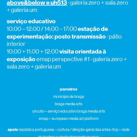
above&below e uh513
· galeria zero + sala zero
+ galeria um
serviço educativo
estação de
10:00 – 12:00 / 14:00 – 17:00
experimentação: posto transmissão
· pátio
interior
visita orientada à
10:00 + 11:00 + 12:00
exposição
emap perspective #1 · galeria zero +
sala zero + galeria um
parceiros
município de braga
braga media arts
circuito – serviço educativo braga media arts
emap – european media art platform
apoio
república portuguesa – cultura / direção-geral das artes. rtcp – rede
de teatros e cineteatros portugueses