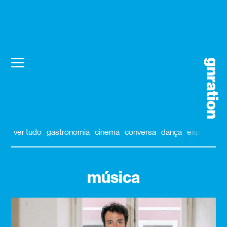
ver tudo
gastronomia
cinema
conversa
dança
exposição
música