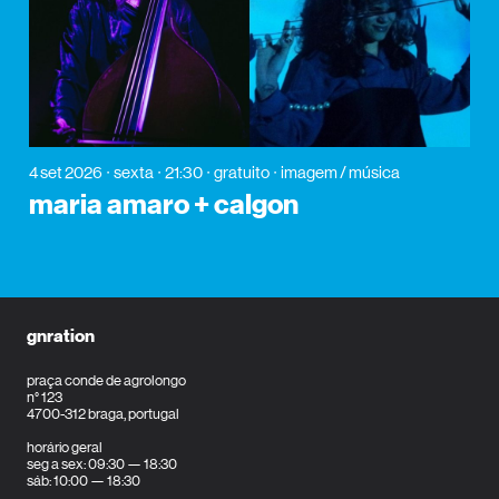
4 set 2026
sexta
21:30
gratuito
imagem / música
maria amaro + calgon
gnration
praça conde de agrolongo
n° 123
4700-312 braga, portugal
horário geral
seg a sex: 09:30 — 18:30
sáb: 10:00 — 18:30