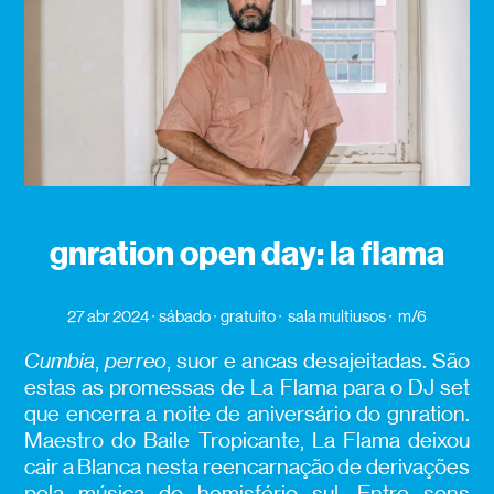
gnration open day: la flama
27 abr 2024
sábado
gratuito
sala multiusos
m/6
Cumbia
,
perreo
, suor e ancas desajeitadas. São
estas as promessas de La Flama para o DJ set
que encerra a noite de aniversário do gnration.
Maestro do Baile Tropicante, La Flama deixou
cair a Blanca nesta reencarnação de derivações
pela música do hemisfério sul. Entre sons