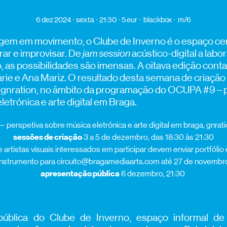
6 dez 2024
sexta
21:30
5 eur
blackbox
m/6
gem em movimento, o Clube de Inverno é o espaço ce
rar e improvisar. De
jam session
acústico-digital a labo
 as possibilidades são imensas. A oitava edição cont
arie e Ana Mariz. O resultado desta semana de criação
gnration, no âmbito da programação do OCUPA #9 – 
letrónica e arte digital em Braga.
 perspetiva sobre música eletrónica e arte digital em braga, gnrat
sessões de criação
3 a 5 de dezembro, das 18:30 às 21:30
 artistas visuais interessados em participar devem enviar portfólio
instrumento para circuito@bragamediaarts.com até 27 de novembr
apresentação pública
6 dezembro, 21:30
ública do Clube de Inverno, espaço informal de