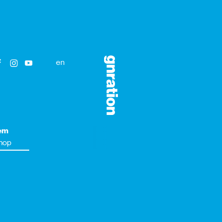
en
em
hop