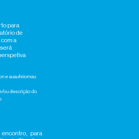
rto para
ratório de
a com a
 será
perspetiva
ion e auaufeiomau
 e/ou descrição do
o
 encontro, para