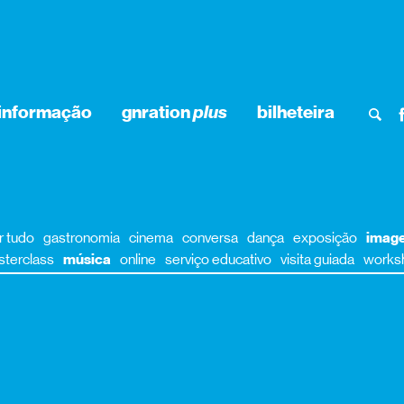
informação
gnration
plus
bilheteira
r tudo
gastronomia
cinema
conversa
dança
exposição
imag
terclass
música
online
serviço educativo
visita guiada
works