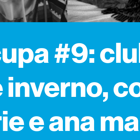
upa #9: cl
 inverno, 
rie e ana ma