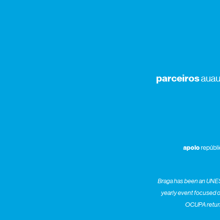
parceiros
auau
apoio
repúbli
Braga has been an UNESCO
yearly event focused 
OCUPA returns