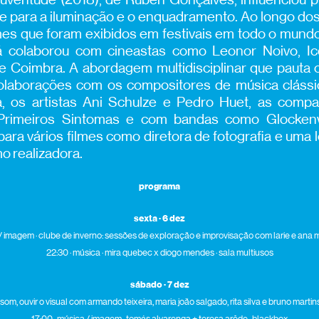
de para a iluminação e o enquadramento. Ao longo dos
mes que foram exibidos em festivais em todo o mund
 já colaborou com cineastas como Leonor Noivo, I
e Coimbra. A abordagem multidisciplinar que pauta o
olaborações com os compositores de música clássi
 os artistas Ani Schulze e Pedro Huet, as compa
 Primeiros Sintomas e com bandas como Glockenw
ara vários filmes como diretora de fotografia e um
 realizadora.
programa
sexta · 6 dez
 / imagem · clube de inverno: sessões de exploração e improvisação com larie e ana m
22:30 · música · mira quebec x diogo mendes · sala multiusos
sábado · 7 dez
o som, ouvir o visual com armando teixeira, maria joão salgado, rita silva e bruno martin
17:00 · música / imagem · tomás alvarenga + teresa arêde · blackbox