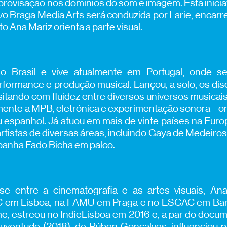
rovisação nos domínios do som e imagem. Esta iniciat
vo Braga Media Arts será conduzida por Larie, encarr
o Ana Mariz orienta a parte visual.
no Brasil e vive atualmente em Portugal, onde s
formance e produção musical. Lançou, a solo, os di
sitando com fluidez entre diversos universos musicai
ente a MPB, eletrónica e experimentação sonora – o
u espanhol. Já atuou em mais de vinte países na Euro
rtistas de diversas áreas, incluindo Gaya de Medeiros
anha Fado Bicha em palco.
e entre a cinematografia e as artes visuais, An
 em Lisboa, na FAMU em Praga e no ESCAC em Barcel
me, estreou no IndieLisboa em 2016 e, a par do docum
Juventude (2018), de Rúben Gonçalves, influenciou 