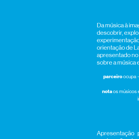
Da música à ima
descobrir, explo
experimentação,
orientação de L
apresentado no 
sobre a música e
parceiro
ocupa —
nota
os músicos e
Apresentação p