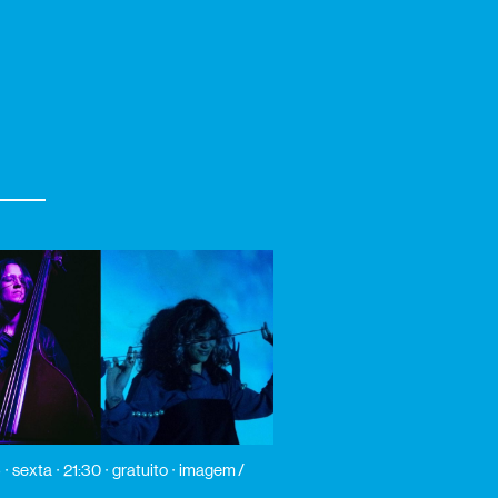
6
sexta
21:30
gratuito
imagem /