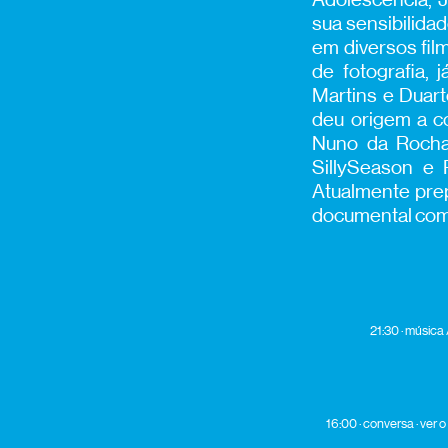
sua sensibilida
em diversos fil
de fotografia,
Martins e Duart
deu origem a c
Nuno da Rocha,
SillySeason e
Atualmente prep
documental como
21:30 · música
16:00 · conversa · ver 