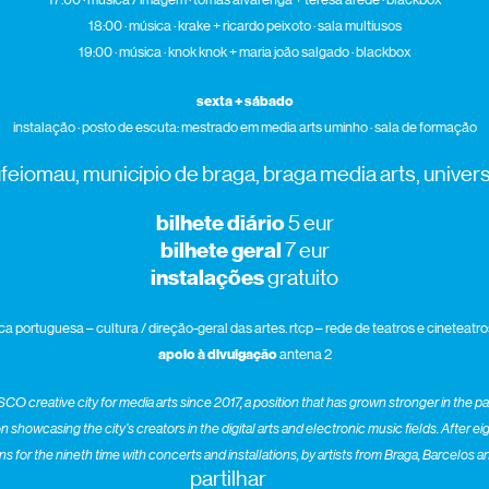
18:00 · música · krake + ricardo peixoto · sala multiusos
19:00 · música · knok knok + maria joão salgado · blackbox
sexta + sábado
instalação · posto de escuta: mestrado em media arts uminho · sala de formação
feiomau, município de braga, braga media arts, unive
bilhete diário
5 eur
bilhete geral
7 eur
instalações
gratuito
ca portuguesa – cultura / direção-geral das artes. rtcp – rede de teatros e cineteat
apoio à divulgação
antena 2
 creative city for media arts since 2017, a position that has grown stronger in the p
on
showcasing
the city’s creators in the digital arts and electronic music fields. After e
 for the nineth time with concerts and installations, by artists from Braga, Barcelos 
partilhar