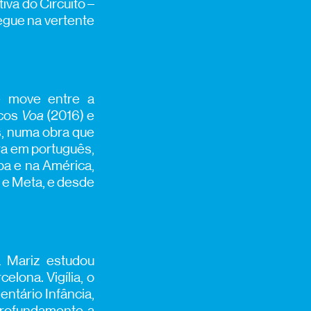
iva do Circuito –
egue na vertente
e move entre a
scos
Voa
(2016) e
s, numa obra que
ra em português,
pa e na América,
 e Meta, e desde
a Mariz estudou
ona. Vigília, o
entário Infância,
profundamente a