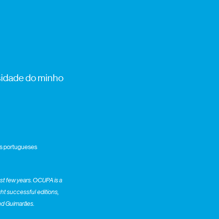
rsidade do minho
ros portugueses
ast few years. OCUPA is a
ight successful editions,
and Guimarães
.