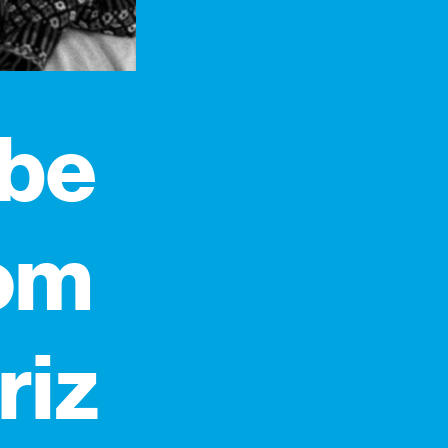
ube
com
riz