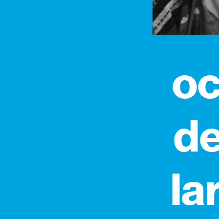
oc
de
la