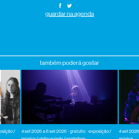
guardar na agenda
também poderá gostar
osição /
4 set 2026
a 6 set 2026
gratuito
exposição /
4 set 202
música / visita guiada / workshop
música