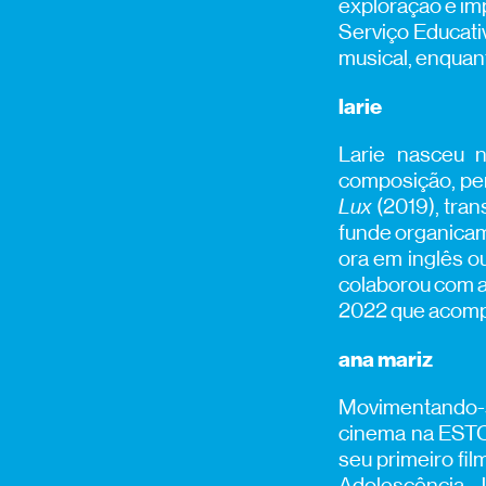
exploração e imp
Serviço Educati
musical, enquant
larie
Larie nasceu 
composição, per
Lux
(2019), tran
funde organicam
ora em inglês o
colaborou com a
2022 que acomp
ana mariz
Movimentando-s
cinema na ESTC
seu primeiro fil
Adolescência, 