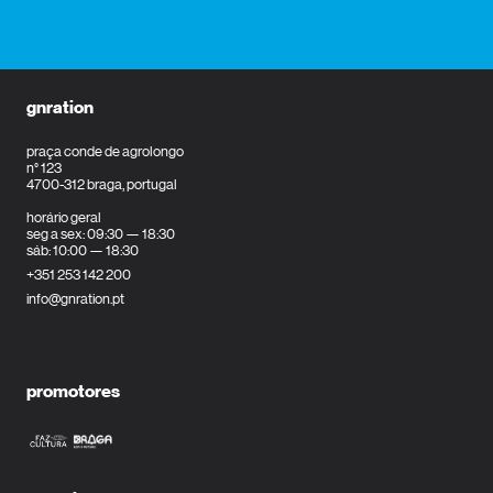
gnration
praça conde de agrolongo
n° 123
4700-312 braga, portugal
horário geral
seg a sex: 09:30 — 18:30
sáb: 10:00 — 18:30
+351 253 142 200
info@gnration.pt
promotores