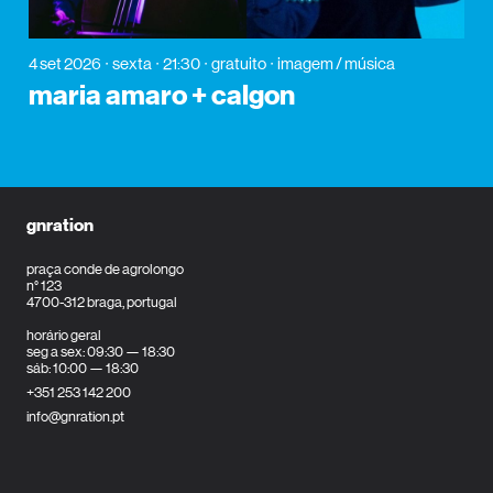
4 set 2026
sexta
21:30
gratuito
imagem / música
maria amaro + calgon
gnration
praça conde de agrolongo
n° 123
4700-312 braga, portugal
horário geral
seg a sex: 09:30 — 18:30
sáb: 10:00 — 18:30
+351 253 142 200
info@gnration.pt