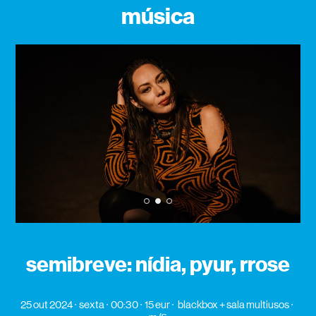
música
1
2
3
semibreve: nídia, pyur, rrose
25 out 2024
sexta
00:30
15 eur
blackbox + sala multiusos