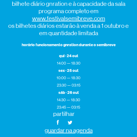
bilhete diário gnration e à capacidade da sala
programa completo em
www.festivalsemibreve.com
os bilhetes diários estarão à venda a 1 outubro e
em quantidade limitada
horário funcionamento gnration durante o semibreve
qui · 24 out
14:00 — 18:30
sex · 25 out
10:00 — 18:30
23:30 — 03:15
sáb · 26 out
14:30 — 18:30
23:45 — 03:15
partilhar
guardar na agenda