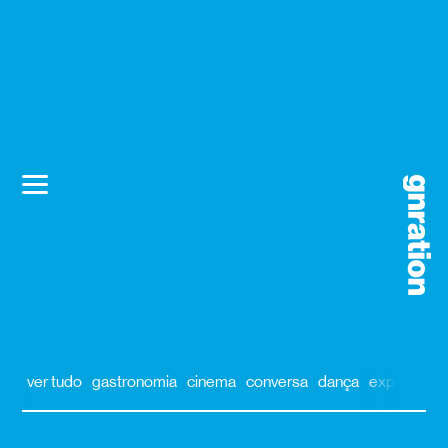
ver tudo
gastronomia
cinema
conversa
dança
exposição