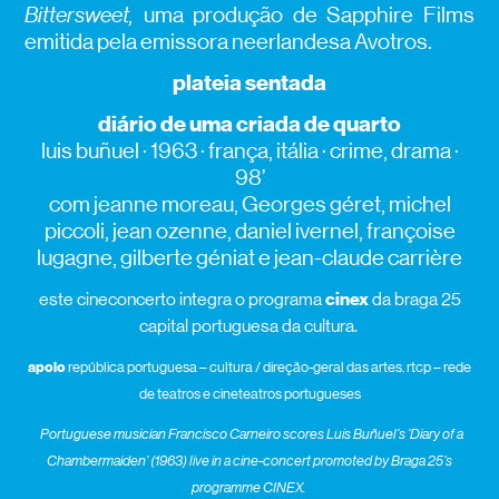
Bittersweet,
uma produção de Sapphire Films
emitida pela emissora neerlandesa Avotros.
plateia sentada
diário de uma criada de quarto
luis buñuel · 1963 · frança, itália · crime, drama ·
98’
com jeanne moreau, Georges géret, michel
piccoli, jean ozenne, daniel ivernel, françoise
lugagne, gilberte géniat e jean-claude carrière
este cineconcerto integra o programa
cinex
da braga 25
capital portuguesa da cultura.
apoio
república portuguesa – cultura / direção-geral das artes. rtcp – rede
de teatros e cineteatros portugueses
Portuguese musician Francisco Carneiro scores Luís Buñuel’s ‘Diary of a
Chambermaiden’ (1963) live in a cine-concert promoted by Braga 25’s
programme CINEX.