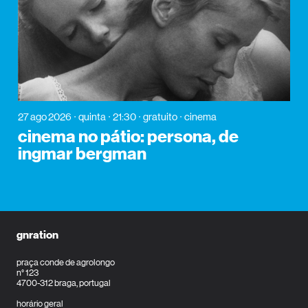
27 ago 2026
quinta
21:30
gratuito
cinema
cinema no pátio: persona, de
ingmar bergman
gnration
praça conde de agrolongo
n° 123
4700-312 braga, portugal
horário geral