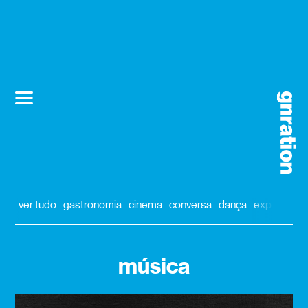
ver tudo
gastronomia
cinema
conversa
dança
exposição
música