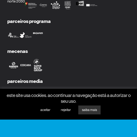
norte 2030
parceiros programa
mecenas
parceiros media
este site usa cookies. ao continuar a navegação está a autorizar o
seu uso.
aceitar
rejeitar
saiba mais
receber newsletter?
nome