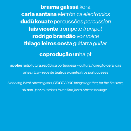
braima galissá
kora
carla santana
eletrónica
electronics
dudù kouate
percussões
percussion
luís vicente
trompete
trumpet
rodrigo brandão
voz
voice
thiago leiros costa
guitarra
guitar
coprodução
unha.pt
apoios
rádio futura. república portuguesa – cultura / direção-geral das
artes. rtcp – rede de teatros e cineteatros portugueses
Honoring
West African
griot
s,
GRIOT
300
0
b
r
ings together,
for th
e first time,
six non
–
jazz
musicians
to
reaffirm jazz’s African heritage
.