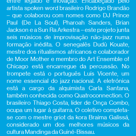
entre legado e inovação. Encabeçado pelo
artista spoken word brasileiro Rodrigo Brandão
– que colaborou com nomes como DJ Prince
Paul (De La Soul), Pharoah Sanders, Brian
Jackson e a Sun Ra Arkestra – este projeto junta
seis músicos de improvisação não-jazz numa
formação inédita. O senegalês Dudù Kouate,
mestre dos ritualismos africanos e colaborador
de Moor Mother e membro do Art Ensemble of
Chicago está encarregue da percussão. No
trompete está o português Luís Vicente, um
nome essencial do jazz nacional. A eletrónica
está a cargo da alquimista Carla Santana,
também conhecida como Quatroconnection. O
brasileiro Thiago Costa, líder de Onça Combo,
ocupa um lugar à guitarra. O coletivo completa-
se com o mestre griot da kora Braima Galissá,
considerado um dos melhores músicos da
cultura Mandinga da Guiné-Bissau.