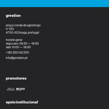
gnration
praça conde de agrolongo
n° 123
4700-312 braga, portugal
horário geral
seg a sex: 09:30 — 18:30
sáb: 10:00 — 18:30
+351 253 142 200
info@gnration.pt
promotores
apoio institucional