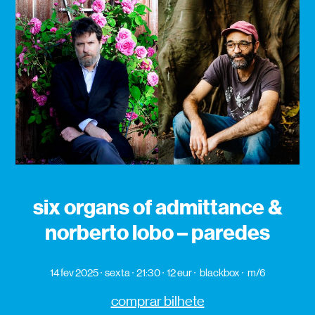
six organs of admittance &
norberto lobo – paredes
14 fev 2025
sexta
21:30
12 eur
blackbox
m/6
comprar bilhete