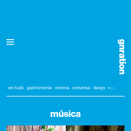
ver tudo
gastronomia
cinema
conversa
dança
exposição
música