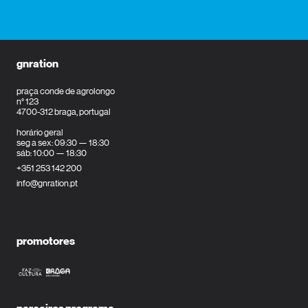
gnration
praça conde de agrolongo
n° 123
4700-312 braga, portugal
horário geral
seg a sex: 09:30 — 18:30
sáb: 10:00 — 18:30
+351 253 142 200
info@gnration.pt
promotores