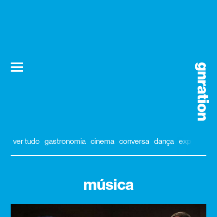
ver tudo
gastronomia
cinema
conversa
dança
exposição
música