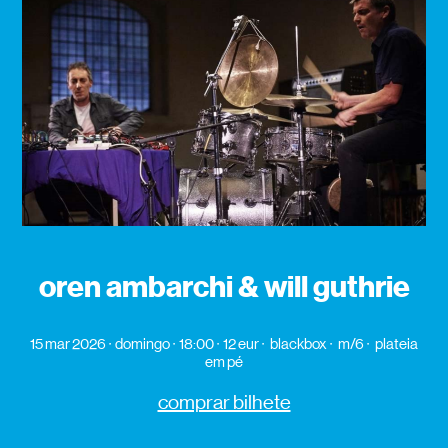
oren ambarchi & will guthrie
15 mar 2026
domingo
18:00
12 eur
blackbox
m/6
plateia
em pé
comprar bilhete