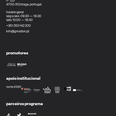
n° 123
4700-312 braga, portugal
horário geral
seg a sex: 09:30 — 18:30
sáb: 10:00 — 18:30
+351 253 142 200
info@gnration.pt
promotores
apoio institucional
norte 2030
parceiros programa