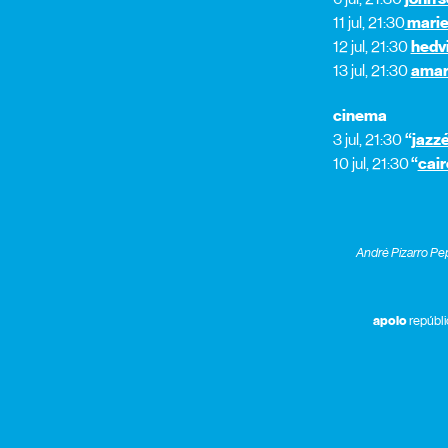
11 jul, 21:30
marie 
12 jul, 21:30
hedvi
13 jul, 21:30
amaro
cinema
3 jul, 21:30
“
jazz
10 jul, 21:30
“
cai
André Pizarro Pep
apoio
repúbli