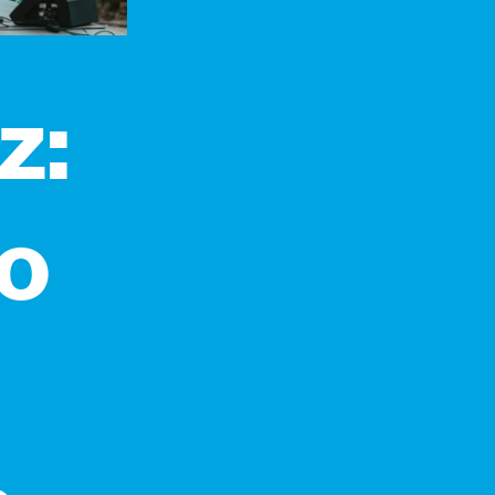
z:
ro