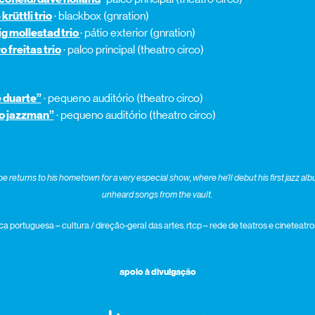
krüttli trio
· blackbox (gnration)
g mollestad trio
· pátio exterior (gnration)
 freitas trio
· palco principal (theatro circo)
é duarte”
· pequeno auditório (theatro circo)
ro jazzman”
· pequeno auditório (theatro circo)
e returns to his hometown for a very especial show, where he’ll debut his first jazz 
unheard songs from the vault.
ca portuguesa – cultura / direção-geral das artes. rtcp – rede de teatros e cineteat
apoio à divulgação