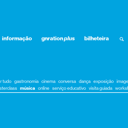
informação
gnration
plus
bilheteira
r tudo
gastronomia
cinema
conversa
dança
exposição
imag
terclass
música
online
serviço educativo
visita guiada
works