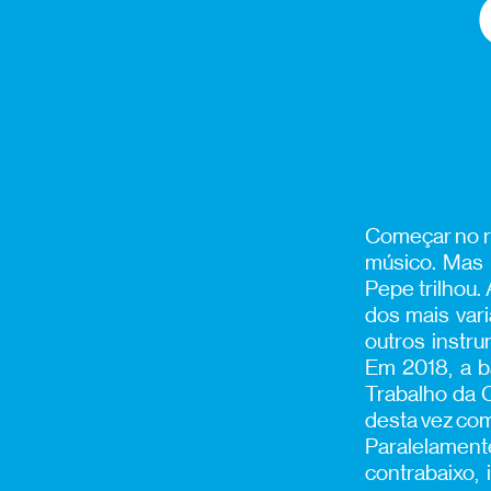
Começar no r
músico. Mas 
Pepe trilhou.
dos mais var
outros instr
Em 2018, a b
Trabalho da 
desta vez com
Paralelament
contrabaixo,