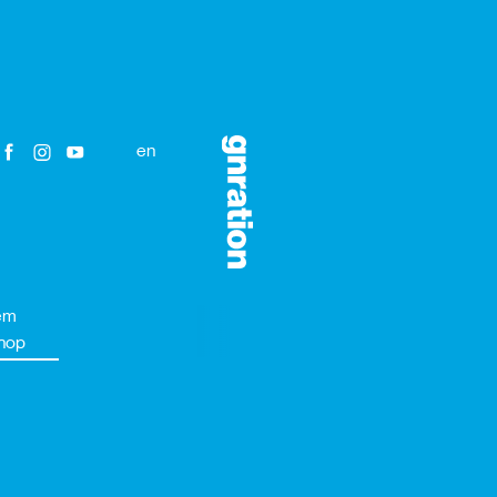
en
em
hop