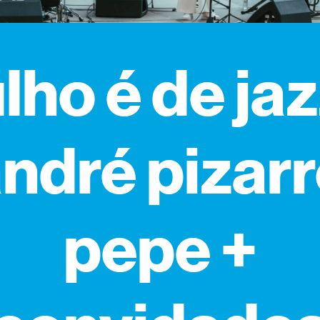
ulho é de jaz
ndré pizar
pepe +