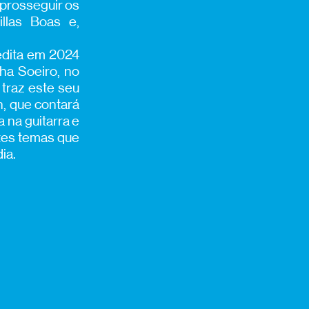
 prosseguir os
llas Boas e,
edita em 2024
ha Soeiro, no
 traz este seu
, que contará
 na guitarra e
stes temas que
ia.