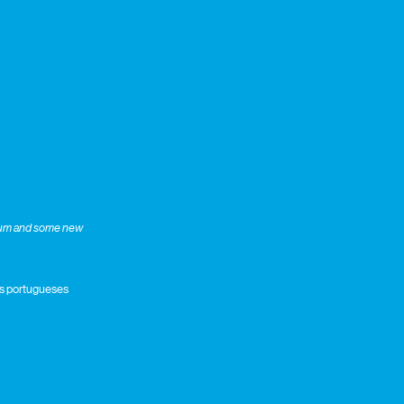
album and some new
ros portugueses