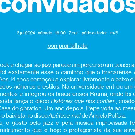
convidado
6 jul 2024
sábado
18:00
7 eur
pátio exterior
m/6
comprar bilhete
ock e chegar ao jazz parece um percurso um pouco at
foi exatamente esse o caminho que o bracarense 
 Aos 14 anos começou a explorar livremente o baixo el
iados géneros e estilos. Na universidade entrou em
umentos e integrou os bracarenses Bruma, onde foi 
anda lança o disco
Histórias
que nos contam
, criad
Casa do gnration. Um ano depois, Pepe volta ao me
o baixista no disco
Apùtece-me!
de Ângela Polícia.
e, o gosto pelo jazz e pela música improvisada fê
 instrumento que é hoje o protagonista da sua ativi