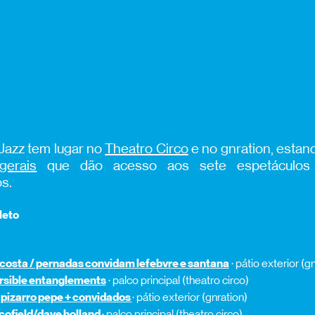
Jazz tem lugar no
Theatro Circo
e no gnration, estan
erais
que dão acesso aos sete espetáculos
s.
leto
 costa / pernadas convidam lefebvre e santana
· pátio exterior (g
ersible entanglements
· palco principal (theatro circo)
pizarro pepe + convidados
· pátio exterior (gnration)
cofield/dave holland
· palco principal (theatro circo)