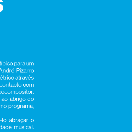
s
ípico para um
André Pizarro
étrico através
 contacto com
cocompositor.
o ao abrigo do
smo programa,
-lo abraçar o
dade musical.