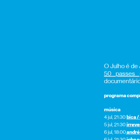
O Julho é de 
50 passes g
documentário
programa comp
música
4 jul, 21:30
bica /
5 jul, 21:30
irrev
6 jul, 18:00
andré 
6 jul, 21:30
john s